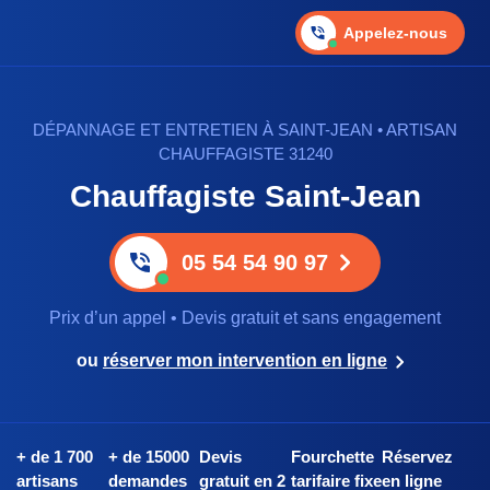
Appelez-nous
DÉPANNAGE ET ENTRETIEN À SAINT-JEAN • ARTISAN
CHAUFFAGISTE 31240
Chauffagiste Saint-Jean
05 54 54 90 97
Prix d’un appel • Devis gratuit et sans engagement
ou
réserver mon intervention en ligne
+ de 1 700
+ de 15000
Devis
Fourchette
Réservez
artisans
demandes
gratuit en 2
tarifaire fixe
en ligne