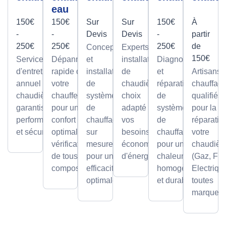
eau
150€
150€
Sur
Sur
150€
À
-
-
Devis
Devis
-
partir
250€
250€
250€
de
Conception
Experts en
150€
Service
Dépannage
et
installation
Diagnostic
d'entretien
rapide de
installation
de
et
Artisans
annuel pour
votre
de
chaudières,
réparation
chauffagi
chaudières,
chauffe-eau
systèmes
choix
de
qualifiés
garantissant
pour un
de
adapté à
systèmes
pour la
performance
confort
chauffage
vos
de
réparatio
et sécurité.
optimal avec
sur
besoins et
chauffage
votre
vérification
mesure,
économies
pour une
chaudièr
de tous les
pour une
d'énergie.
chaleur
(Gaz, Fio
composants.
efficacité
homogène
Electriqu
optimale.
et durable.
toutes
marques.