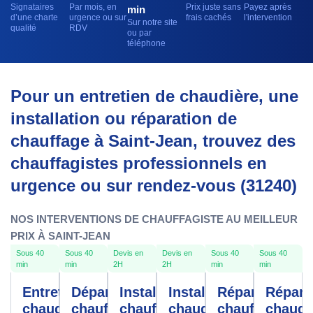
Signataires
Par mois, en
Prix juste sans
Payez après
min
d’une charte
urgence ou sur
frais cachés
l'intervention
Sur notre site
qualité
RDV
ou par
téléphone
Pour un entretien de chaudière, une
installation ou réparation de
chauffage à Saint-Jean, trouvez des
chauffagistes professionnels en
urgence ou sur rendez-vous (31240)
NOS INTERVENTIONS DE CHAUFFAGISTE AU MEILLEUR
PRIX À SAINT-JEAN
Sous 40
Sous 40
Devis en
Devis en
Sous 40
Sous 40
min
min
2H
2H
min
min
Entretien
Dépannage
Installation
Installation
Réparation
Répara
chaudière
chauffe-
chauffage
chaudière
chauffage
chaudi