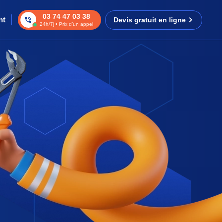
03 74 47 03 38
nt
Devis gratuit en ligne
24h/7j • Prix d’un appel