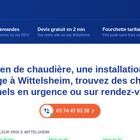
demandes
Devis gratuit en 2 min
Fourchette tarifai
rgence ou sur RDV
Sur notre site ou par téléphone
Prix juste sans frais 
en de chaudière, une installati
e à Wittelsheim, trouvez des c
els en urgence ou sur rendez-
03 74 47 03 38
LEUR PRIX À WITTELSHEIM
s 40 min
Devis en 2H
Devis en 2H