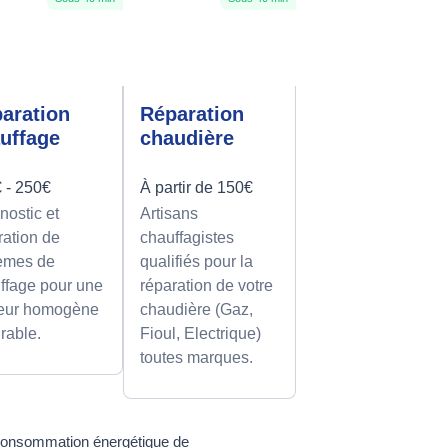
aration
Réparation
uffage
chaudière
 - 250€
À partir de 150€
nostic et
Artisans
ration de
chauffagistes
èmes de
qualifiés pour la
ffage pour une
réparation de votre
eur homogène
chaudière (Gaz,
urable.
Fioul, Electrique)
toutes marques.
a consommation énergétique de