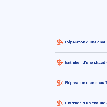
le 05/08/2026 à 13:25
Remplacement d'un radiateur en
un radiateur en acier, dimensio
H600xL900
200€ TTC
aux alentours de Rue de Bourges
Wittelsheim (68310)
Réparation d'une chaud
le 03/08/2026 à 10:48
Entretien d'une chaudi
Réparation d'un chauff
Entretien d'un chauffe