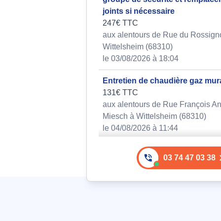
joints si nécessaire
247€ TTC
aux alentours de Rue du Rossign
Wittelsheim (68310)
le 03/08/2026 à 18:04
Entretien de chaudière gaz mur
131€ TTC
aux alentours de Rue François An
Miesch à Wittelsheim (68310)
le 04/08/2026 à 11:44
Contrat d'entretien annuel et di
03 74 47 03 38
de dysfonctionnement du syst
chauffage précédemment renco
145€ TTC
aux alentours de Rue Denis Papi
Wittelsheim (68310)