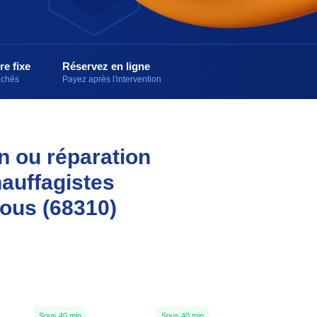
re fixe
Réservez en ligne
cachés
Payez après l'intervention
on ou réparation
hauffagistes
vous (68310)
Sous 40 min
Sous 40 min