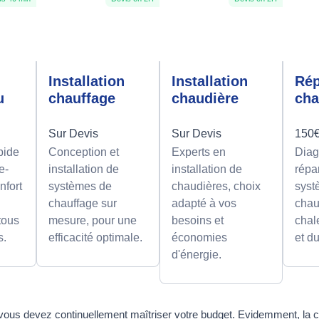
e
Installation
Installation
Rép
u
chauffage
chaudière
cha
Sur Devis
Sur Devis
150€
pide
Conception et
Experts en
Diag
e-
installation de
installation de
répa
nfort
systèmes de
chaudières, choix
syst
chauffage sur
adapté à vos
chau
 tous
mesure, pour une
besoins et
chal
s.
efficacité optimale.
économies
et d
d'énergie.
 et vous devez continuellement maîtriser votre budget. Evidemment, l