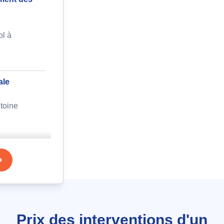
ol à
ale
toine
agnostic
ème de
ntré
n à
Prix des interventions d'un