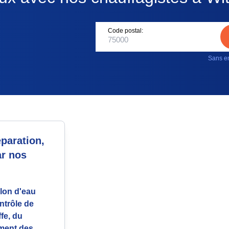
Code postal:
Sans en
paration,
ar nos
llon d'eau
ntrôle de
fe, du
ement des