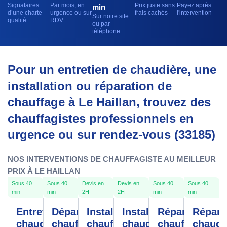
Signataires
Par mois, en
Prix juste sans
Payez après
min
d’une charte
urgence ou sur
frais cachés
l'intervention
Sur notre site
qualité
RDV
ou par
téléphone
Pour un entretien de chaudière, une
installation ou réparation de
chauffage à Le Haillan, trouvez des
chauffagistes professionnels en
urgence ou sur rendez-vous (33185)
NOS INTERVENTIONS DE CHAUFFAGISTE AU MEILLEUR
PRIX À LE HAILLAN
Sous 40
Sous 40
Devis en
Devis en
Sous 40
Sous 40
min
min
2H
2H
min
min
Entretien
Dépannage
Installation
Installation
Réparation
Répara
chaudière
chauffe-
chauffage
chaudière
chauffage
chaudi