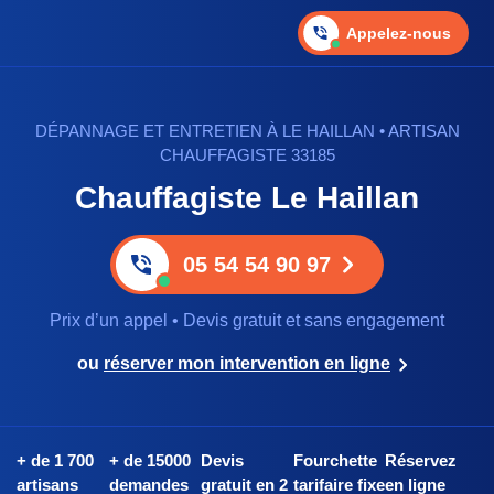
Appelez-nous
DÉPANNAGE ET ENTRETIEN À LE HAILLAN • ARTISAN
CHAUFFAGISTE 33185
Chauffagiste Le Haillan
05 54 54 90 97
Prix d’un appel • Devis gratuit et sans engagement
ou
réserver mon intervention en ligne
+ de 1 700
+ de 15000
Devis
Fourchette
Réservez
artisans
demandes
gratuit en 2
tarifaire fixe
en ligne