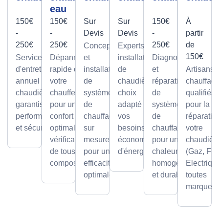
eau
150€
150€
Sur
Sur
150€
À
-
-
Devis
Devis
-
partir
250€
250€
250€
de
Conception
Experts en
150€
Service
Dépannage
et
installation
Diagnostic
d'entretien
rapide de
installation
de
et
Artisans
annuel pour
votre
de
chaudières,
réparation
chauffagi
chaudières,
chauffe-eau
systèmes
choix
de
qualifiés
garantissant
pour un
de
adapté à
systèmes
pour la
performance
confort
chauffage
vos
de
réparatio
et sécurité.
optimal avec
sur
besoins et
chauffage
votre
vérification
mesure,
économies
pour une
chaudièr
de tous les
pour une
d'énergie.
chaleur
(Gaz, Fio
composants.
efficacité
homogène
Electriqu
optimale.
et durable.
toutes
marques.