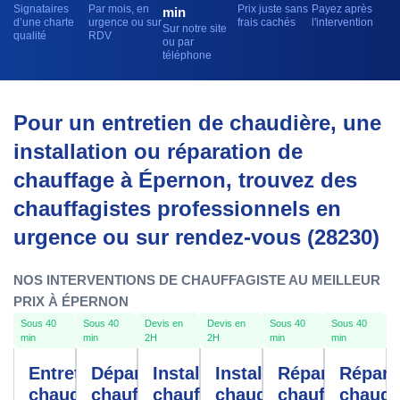
Signataires
Par mois, en
Prix juste sans
Payez après
min
d’une charte
urgence ou sur
frais cachés
l'intervention
Sur notre site
qualité
RDV
ou par
téléphone
Pour un entretien de chaudière, une
installation ou réparation de
chauffage à Épernon, trouvez des
chauffagistes professionnels en
urgence ou sur rendez-vous (28230)
NOS INTERVENTIONS DE CHAUFFAGISTE AU MEILLEUR
PRIX À ÉPERNON
Sous 40
Sous 40
Devis en
Devis en
Sous 40
Sous 40
min
min
2H
2H
min
min
Entretien
Dépannage
Installation
Installation
Réparation
Répara
chaudière
chauffe-
chauffage
chaudière
chauffage
chaudi