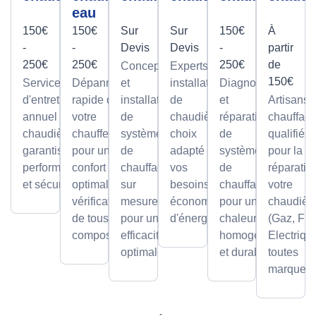
eau
150€
150€
Sur
Sur
150€
À
-
-
Devis
Devis
-
partir
250€
250€
250€
de
Conception
Experts en
150€
Service
Dépannage
et
installation
Diagnostic
d'entretien
rapide de
installation
de
et
Artisans
annuel pour
votre
de
chaudières,
réparation
chauffagi
chaudières,
chauffe-eau
systèmes
choix
de
qualifiés
garantissant
pour un
de
adapté à
systèmes
pour la
performance
confort
chauffage
vos
de
réparatio
et sécurité.
optimal avec
sur
besoins et
chauffage
votre
vérification
mesure,
économies
pour une
chaudièr
de tous les
pour une
d'énergie.
chaleur
(Gaz, Fio
composants.
efficacité
homogène
Electriqu
optimale.
et durable.
toutes
marques.