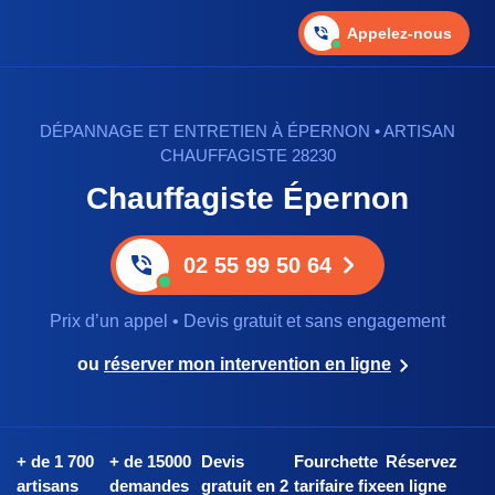
Appelez-nous
DÉPANNAGE ET ENTRETIEN À ÉPERNON • ARTISAN
CHAUFFAGISTE 28230
Chauffagiste Épernon
02 55 99 50 64
Prix d’un appel • Devis gratuit et sans engagement
ou
réserver mon intervention en ligne
+ de 1 700
+ de 15000
Devis
Fourchette
Réservez
artisans
demandes
gratuit en 2
tarifaire fixe
en ligne