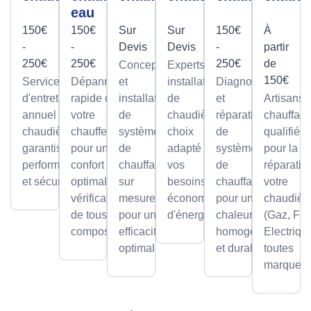
eau
150€
150€
Sur
Sur
150€
À
-
-
Devis
Devis
-
partir
250€
250€
250€
de
Conception
Experts en
150€
Service
Dépannage
et
installation
Diagnostic
d'entretien
rapide de
installation
de
et
Artisans
annuel pour
votre
de
chaudières,
réparation
chauffagi
chaudières,
chauffe-eau
systèmes
choix
de
qualifiés
garantissant
pour un
de
adapté à
systèmes
pour la
performance
confort
chauffage
vos
de
réparatio
et sécurité.
optimal avec
sur
besoins et
chauffage
votre
vérification
mesure,
économies
pour une
chaudièr
de tous les
pour une
d'énergie.
chaleur
(Gaz, Fio
composants.
efficacité
homogène
Electriqu
optimale.
et durable.
toutes
marques.