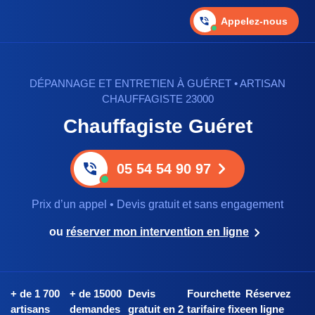
Appelez-nous
DÉPANNAGE ET ENTRETIEN À GUÉRET • ARTISAN
CHAUFFAGISTE 23000
Chauffagiste Guéret
05 54 54 90 97
Prix d’un appel • Devis gratuit et sans engagement
ou
réserver mon intervention en ligne
+ de 1 700
+ de 15000
Devis
Fourchette
Réservez
artisans
demandes
gratuit en 2
tarifaire fixe
en ligne