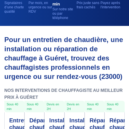
Signataires
Par mois, en
Prix juste sans
Payez après
min
d’une charte
urgence ou sur
frais cachés
l'intervention
Sur notre site
qualité
RDV
ou par
téléphone
Pour un entretien de chaudière, une
installation ou réparation de
chauffage à Guéret, trouvez des
chauffagistes professionnels en
urgence ou sur rendez-vous (23000)
NOS INTERVENTIONS DE CHAUFFAGISTE AU MEILLEUR
PRIX À GUÉRET
Sous 40
Sous 40
Devis en
Devis en
Sous 40
Sous 40
min
min
2H
2H
min
min
Entretien
Dépannage
Installation
Installation
Réparation
Répara
chaudière
chauffe-
chauffage
chaudière
chauffage
chaudi