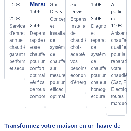
Marseille
150€
Sur
Sur
150€
À
-
150€
Devis
Devis
-
partir
250€
-
250€
de
Conception
Experts en
250€
150€
Service
et
installation
Diagnostic
d'entretien
Dépannage
installation
de
et
Artisans
annuel pour
rapide de
de
chaudières,
réparation
chauffagi
chaudières,
votre
systèmes
choix
de
qualifiés
garantissant
chauffe-eau
de
adapté à
systèmes
pour la
performance
pour un
chauffage
vos
de
réparatio
et sécurité.
confort
sur
besoins et
chauffage
votre
optimal avec
mesure,
économies
pour une
chaudièr
vérification
pour une
d'énergie.
chaleur
(Gaz, Fio
de tous les
efficacité
homogène
Electriqu
composants.
optimale.
et durable.
toutes
marques.
Transformez votre maison en un havre de