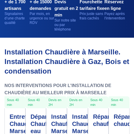
+ de 1 700
+ de 15000
Devis
Fourchette
Réservez
artisans
demandes
gratuit en 2
tarifaire fixe
en ligne
Signataires
Par mois, en
Prix juste sans
Payez après
min
d’une charte
urgence ou sur
frais cachés
l'intervention
Sur notre site
qualité
RDV
ou par
téléphone
Installation Chaudière à Marseille.
Installation Chaudière à Gaz, Bois et
condensation
NOS INTERVENTIONS POUR L'INSTALLATION DE
CHAUDIÈRE AU MEILLEUR PRIX À MARSEILLE
Sous 40
Sous 40
Devis en
Devis en
Sous 40
Sous 40
min
min
2H
2H
min
min
Entretien
Dépannage
Installation
Installation
Réparation
Répara
Chaudière
Chauffe
Chauffage
Chaudière
chauffage
chaudi
Marseille
eau
Marseille
Marseille