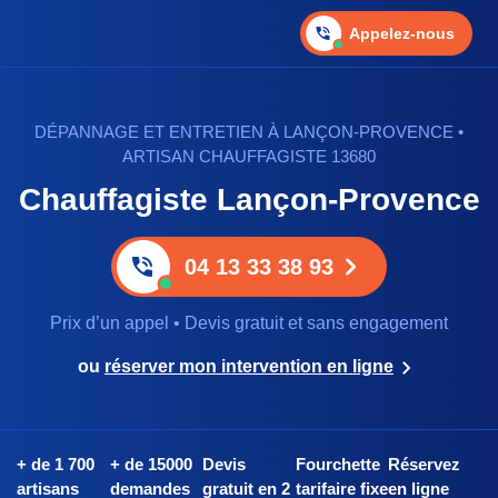
Appelez-nous
DÉPANNAGE ET ENTRETIEN À LANÇON-PROVENCE •
ARTISAN CHAUFFAGISTE 13680
Chauffagiste Lançon-Provence
04 13 33 38 93
Prix d’un appel • Devis gratuit et sans engagement
ou
réserver mon intervention en ligne
+ de 1 700
+ de 15000
Devis
Fourchette
Réservez
artisans
demandes
gratuit en 2
tarifaire fixe
en ligne