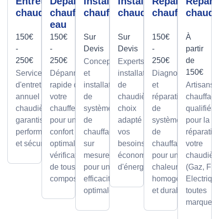
Entretien
Dépannage
Installation
Installation
Réparation
Répara
chaudière
chauffe-
chauffage
chaudière
chauffage
chaudi
eau
150€
150€
Sur
Sur
150€
À
-
-
Devis
Devis
-
partir
250€
250€
250€
de
Conception
Experts en
150€
Service
Dépannage
et
installation
Diagnostic
d'entretien
rapide de
installation
de
et
Artisans
annuel pour
votre
de
chaudières,
réparation
chauffagi
chaudières,
chauffe-eau
systèmes
choix
de
qualifiés
garantissant
pour un
de
adapté à
systèmes
pour la
performance
confort
chauffage
vos
de
réparatio
et sécurité.
optimal avec
sur
besoins et
chauffage
votre
vérification
mesure,
économies
pour une
chaudièr
de tous les
pour une
d'énergie.
chaleur
(Gaz, Fio
composants.
efficacité
homogène
Electriqu
optimale.
et durable.
toutes
marques.