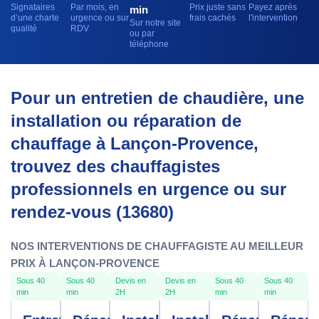
Signataires
Par mois, en
Prix juste sans
Payez après
min
d’une charte
urgence ou sur
frais cachés
l'intervention
Sur notre site
qualité
RDV
ou par
téléphone
Pour un entretien de chaudière, une
installation ou réparation de
chauffage à Lançon-Provence,
trouvez des chauffagistes
professionnels en urgence ou sur
rendez-vous (13680)
NOS INTERVENTIONS DE CHAUFFAGISTE AU MEILLEUR
PRIX À LANÇON-PROVENCE
Sous 40
Sous 40
Devis en
Devis en
Sous 40
Sous 40
min
min
2H
2H
min
min