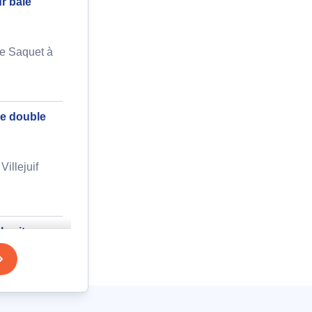
r baie
de Saquet à
re double
illejuif
ple vitrage
ions vitre
e de 7cm
sion Leclerc