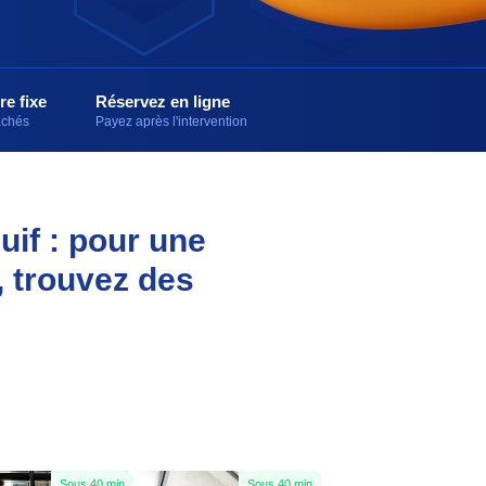
re fixe
Réservez en ligne
cachés
Payez après l'intervention
uif : pour une
, trouvez des
Sous 40 min
Sous 40 min