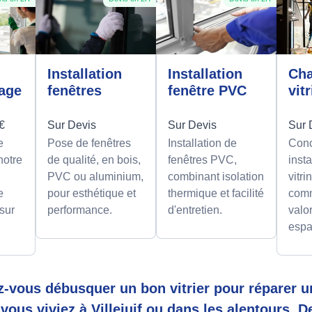
n
Installation
Installation
Ch
rage
fenêtres
fenêtre PVC
vit
0€
Sur Devis
Sur Devis
Sur 
e
Pose de fenêtres
Installation de
Conc
notre
de qualité, en bois,
fenêtres PVC,
insta
PVC ou aluminium,
combinant isolation
vitri
e
pour esthétique et
thermique et facilité
comm
 sur
performance.
d'entretien.
valor
espa
z-vous débusquer un bon vitrier pour réparer u
vous viviez à Villejuif ou dans les alentours,