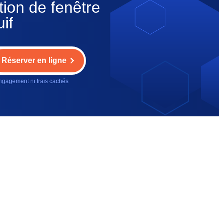
tion de fenêtre
if
Réserver en ligne
gagement ni frais cachés