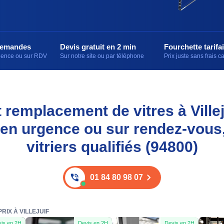
demandes
Devis gratuit en 2 min
Fourchette tarifai
rgence ou sur RDV
Sur notre site ou par téléphone
Prix juste sans frais 
et remplacement de vitres à Villej
 en urgence ou sur rendez-vous
vitriers qualifiés (94800)
01 84 80 98 07
RIX À VILLEJUIF
is en 2H
Devis en 2H
Devis en 2H