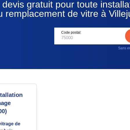
devis gratuit pour toute installa
u remplacement de vitre à Villeju
Code postal:
Sans en
allation
nage
00)
itrage de