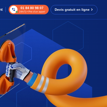
01 84 80 98 07
nt
Devis gratuit en ligne
24h/7j • Prix d’un appel