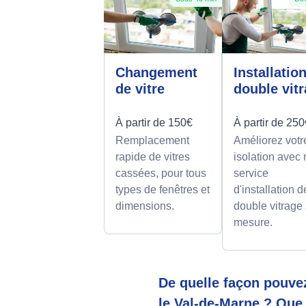
Changement
Installatio
de vitre
double vit
À partir de 150€
À partir de 25
Remplacement
Améliorez votr
rapide de vitres
isolation avec 
cassées, pour tous
service
types de fenêtres et
d'installation d
dimensions.
double vitrage
mesure.
De quelle façon pouve
le Val-de-Marne ? Que 