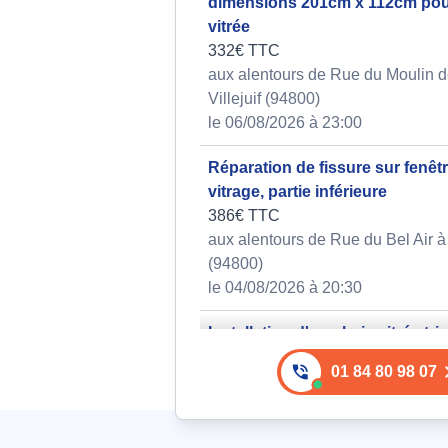
dimensions 201cm x 112cm pou
vitrée
332€ TTC
aux alentours de Rue du Moulin 
Villejuif (94800)
le 06/08/2026 à 23:00
Réparation de fissure sur fenêt
vitrage, partie inférieure
386€ TTC
aux alentours de Rue du Bel Air à V
(94800)
le 04/08/2026 à 20:30
Installation d'une baie vitrée tri
pour isolation phonique, dimens
01 84 80 98 07
H 2.03m / L 94cm x 2 avec cadr
371€ TTC
aux alentours de Place de la Divi