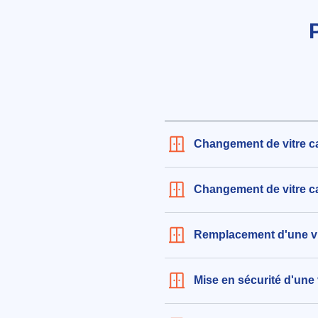
à Villejuif (94800)
le 03/08/2026 à 09:41
Fourniture et pose d'un miroir
2400x1700mm
152€ TTC
aux alentours de Allée Madeline 
Villejuif (94800)
le 05/08/2026 à 21:55
Changement de vitre cas
Changement de vitre cas
Remplacement d'une vitr
Mise en sécurité d'une v