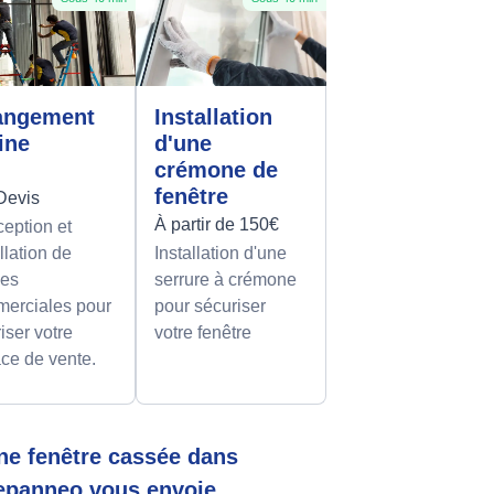
angement
Installation
rine
d'une
crémone de
fenêtre
Devis
À partir de 150€
eption et
llation de
Installation d'une
nes
serrure à crémone
erciales pour
pour sécuriser
iser votre
votre fenêtre
ce de vente.
ne fenêtre cassée dans
 Depanneo vous envoie