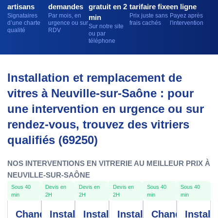
artisans
demandes
gratuit en 2
tarifaire fixe
en ligne
Signataires
Par mois, en
Prix juste sans
Payez après
min
d’une charte
urgence ou sur
frais cachés
l'intervention
Sur notre site
qualité
RDV
ou par
téléphone
Installation et remplacement de
vitres à Neuville-sur-Saône : pour
une intervention en urgence ou sur
rendez-vous, trouvez des vitriers
qualifiés (69250)
NOS INTERVENTIONS EN VITRERIE AU MEILLEUR PRIX À
NEUVILLE-SUR-SAÔNE
Sous 40
Devis en
Devis en
Devis en
Sous 40
Sous 40
min
2H
2H
2H
min
min
Changement
Installation
Installation
Installation
Changement
Install