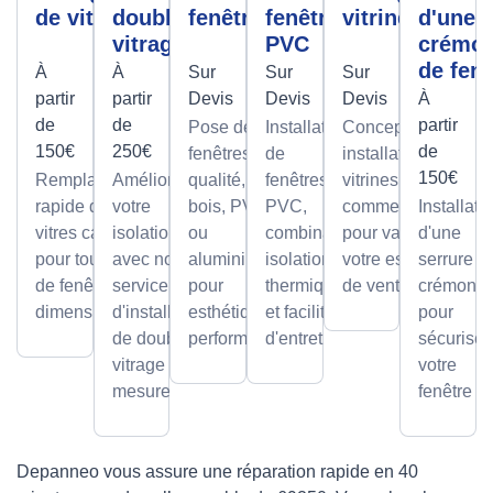
de vitre
double
fenêtres
fenêtre
vitrine
d'une
vitrage
PVC
crémo
de fenê
À
À
Sur
Sur
Sur
partir
partir
Devis
Devis
Devis
À
de
de
partir
Pose de
Installation
Conception et
150€
250€
de
fenêtres de
de
installation de
150€
Remplacement
Améliorez
qualité, en
fenêtres
vitrines
rapide de
votre
bois, PVC
PVC,
commerciales
Installati
vitres cassées,
isolation
ou
combinant
pour valoriser
d'une
pour tous types
avec notre
aluminium,
isolation
votre espace
serrure à
de fenêtres et
service
pour
thermique
de vente.
crémone
dimensions.
d'installation
esthétique et
et facilité
pour
de double
performance.
d'entretien.
sécuriser
vitrage sur
votre
mesure.
fenêtre
Depanneo vous assure une réparation rapide en 40