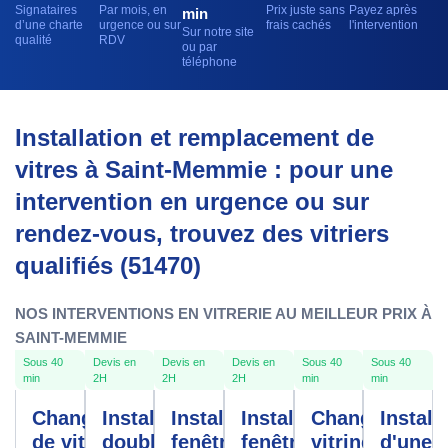
Signataires
Par mois, en
Prix juste sans
Payez après
min
d’une charte
urgence ou sur
frais cachés
l'intervention
Sur notre site
qualité
RDV
ou par
téléphone
Installation et remplacement de
vitres à Saint-Memmie : pour une
intervention en urgence ou sur
rendez-vous, trouvez des vitriers
qualifiés (51470)
NOS INTERVENTIONS EN VITRERIE AU MEILLEUR PRIX À
SAINT-MEMMIE
Sous 40
Devis en
Devis en
Devis en
Sous 40
Sous 40
min
2H
2H
2H
min
min
Changement
Installation
Installation
Installation
Changement
Install
de vitre
double
fenêtres
fenêtre
vitrine
d'une