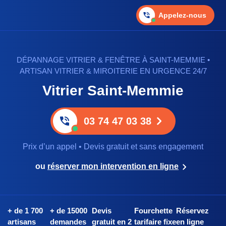
Appelez-nous
DÉPANNAGE VITRIER & FENÊTRE À SAINT-MEMMIE •
ARTISAN VITRIER & MIROITERIE EN URGENCE 24/7
Vitrier Saint-Memmie
03 74 47 03 38
Prix d’un appel • Devis gratuit et sans engagement
ou
réserver mon intervention en ligne
+ de 1 700
+ de 15000
Devis
Fourchette
Réservez
artisans
demandes
gratuit en 2
tarifaire fixe
en ligne