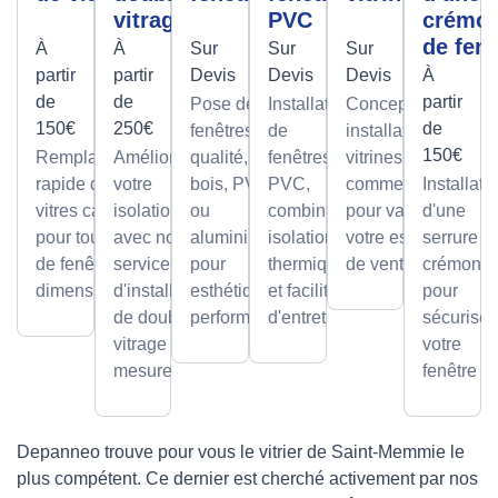
vitrage
PVC
crémo
de fenê
À
À
Sur
Sur
Sur
partir
partir
Devis
Devis
Devis
À
de
de
partir
Pose de
Installation
Conception et
150€
250€
de
fenêtres de
de
installation de
150€
Remplacement
Améliorez
qualité, en
fenêtres
vitrines
rapide de
votre
bois, PVC
PVC,
commerciales
Installati
vitres cassées,
isolation
ou
combinant
pour valoriser
d'une
pour tous types
avec notre
aluminium,
isolation
votre espace
serrure à
de fenêtres et
service
pour
thermique
de vente.
crémone
dimensions.
d'installation
esthétique et
et facilité
pour
de double
performance.
d'entretien.
sécuriser
vitrage sur
votre
mesure.
fenêtre
Depanneo trouve pour vous le vitrier de Saint-Memmie le
plus compétent. Ce dernier est cherché activement par nos