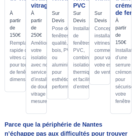
vitrage
PVC
crémo
de fenê
À
À
Sur
Sur
Sur
partir
partir
Devis
Devis
Devis
À
de
de
partir
Pose de
Installation
Conception et
150€
250€
de
fenêtres de
de
installation de
150€
Remplacement
Améliorez
qualité, en
fenêtres
vitrines
rapide de
votre
bois, PVC
PVC,
commerciales
Installati
vitres cassées,
isolation
ou
combinant
pour valoriser
d'une
pour tous types
avec notre
aluminium,
isolation
votre espace
serrure à
de fenêtres et
service
pour
thermique
de vente.
crémone
dimensions.
d'installation
esthétique et
et facilité
pour
de double
performance.
d'entretien.
sécuriser
vitrage sur
votre
mesure.
fenêtre
Parce que la périphérie de Nantes
n’échappe pas aux difficultés pour trouver