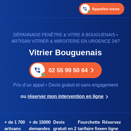
Appelez-nous
DÉPANNAGE FENÊTRE & VITRE À BOUGUENAIS •
ARTISAN VITRIER & MIROITERIE EN URGENCE 24/7
Vitrier Bouguenais
02 55 99 50 64
Prix d’un appel • Devis gratuit et sans engagement
ou
réserver mon intervention en ligne
+ de 1 700
+ de 15000
Devis
Fourchette
Réservez
artisans
demandes
gratuit en 2
tarifaire fixe
en ligne