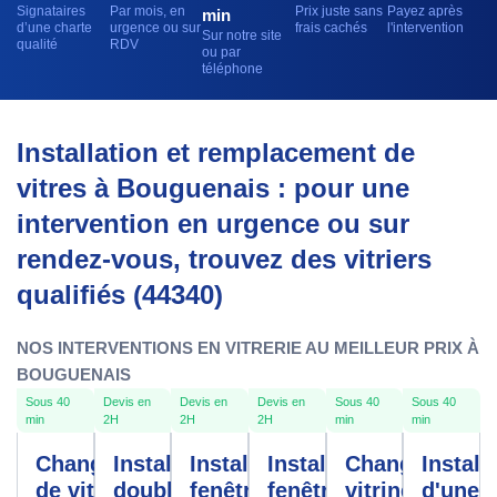
Signataires
Par mois, en
Prix juste sans
Payez après
min
d’une charte
urgence ou sur
frais cachés
l'intervention
Sur notre site
qualité
RDV
ou par
téléphone
Installation et remplacement de
vitres à Bouguenais : pour une
intervention en urgence ou sur
rendez-vous, trouvez des vitriers
qualifiés (44340)
NOS INTERVENTIONS EN VITRERIE AU MEILLEUR PRIX À
BOUGUENAIS
Sous 40
Devis en
Devis en
Devis en
Sous 40
Sous 40
min
2H
2H
2H
min
min
Changement
Installation
Installation
Installation
Changement
Install
de vitre
double
fenêtres
fenêtre
vitrine
d'une