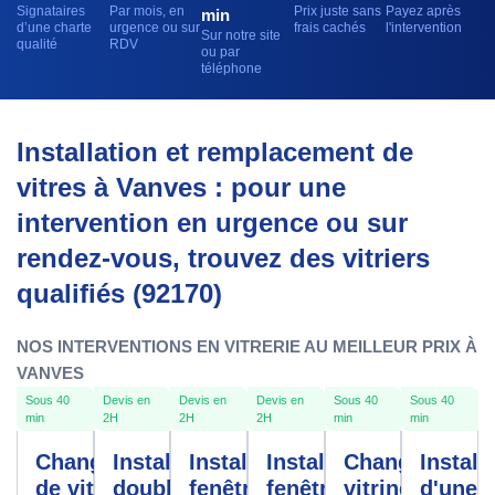
Signataires
Par mois, en
Prix juste sans
Payez après
min
d’une charte
urgence ou sur
frais cachés
l'intervention
Sur notre site
qualité
RDV
ou par
téléphone
Installation et remplacement de
vitres à Vanves : pour une
intervention en urgence ou sur
rendez-vous, trouvez des vitriers
qualifiés (92170)
NOS INTERVENTIONS EN VITRERIE AU MEILLEUR PRIX À
VANVES
Sous 40
Devis en
Devis en
Devis en
Sous 40
Sous 40
min
2H
2H
2H
min
min
Changement
Installation
Installation
Installation
Changement
Install
de vitre
double
fenêtres
fenêtre
vitrine
d'une