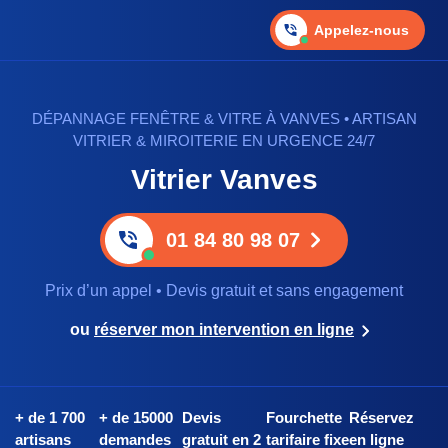
Appelez-nous
DÉPANNAGE FENÊTRE & VITRE À VANVES • ARTISAN
VITRIER & MIROITERIE EN URGENCE 24/7
Vitrier Vanves
01 84 80 98 07
Prix d’un appel • Devis gratuit et sans engagement
ou
réserver mon intervention en ligne
+ de 1 700
+ de 15000
Devis
Fourchette
Réservez
artisans
demandes
gratuit en 2
tarifaire fixe
en ligne