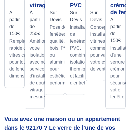
vitrage
PVC
crémo
de fenê
À
À
Sur
Sur
Sur
partir
partir
Devis
Devis
Devis
À
de
de
partir
Pose de
Installation
Conception et
150€
250€
de
fenêtres de
de
installation de
150€
Remplacement
Améliorez
qualité, en
fenêtres
vitrines
rapide de
votre
bois, PVC
PVC,
commerciales
Installati
vitres cassées,
isolation
ou
combinant
pour valoriser
d'une
pour tous types
avec notre
aluminium,
isolation
votre espace
serrure à
de fenêtres et
service
pour
thermique
de vente.
crémone
dimensions.
d'installation
esthétique et
et facilité
pour
de double
performance.
d'entretien.
sécuriser
vitrage sur
votre
mesure.
fenêtre
Vous avez une maison ou un appartement
dans le 92170 ? Le verre de l'une de vos