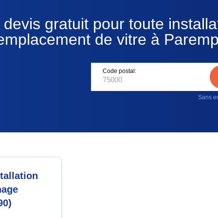
devis gratuit pour toute installa
emplacement de vitre à Parem
Code postal:
Sans en
allation
nage
90)