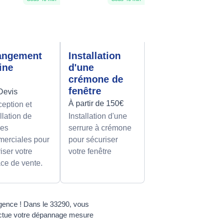
angement
Installation
rine
d'une
crémone de
fenêtre
Devis
À partir de 150€
eption et
llation de
Installation d'une
nes
serrure à crémone
erciales pour
pour sécuriser
iser votre
votre fenêtre
ce de vente.
gence ! Dans le 33290, vous
fectue votre dépannage mesure