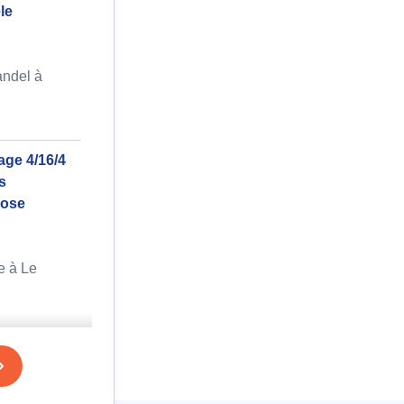
le
andel à
age 4/16/4
s
lose
e à Le
e existant
orme aux