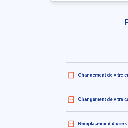
207€ TTC
aux alentours de Rue du Dehez à
Blanquefort (33290)
le 05/08/2026 à 07:36
Remplacement de vitre double v
dimensions 1,74m x 59cm
347€ TTC
aux alentours de Rue Léopold Ca
Blanquefort (33290)
le 05/08/2026 à 17:41
Changement de vitre c
Remplacement de joint et de vit
dimensions 1.77m x 0.76m pou
vantaux
Changement de vitre c
468€ TTC
aux alentours de Chemin de Mori
Pian-Médoc (33290)
Remplacement d'une vi
le 05/08/2026 à 20:48