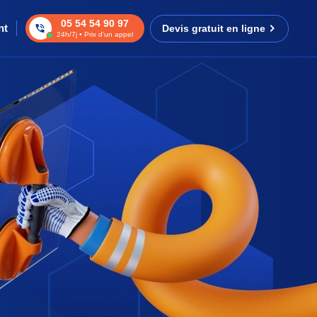
05 54 54 90 97
nt
Devis gratuit en ligne
24h/7j • Prix d’un appel