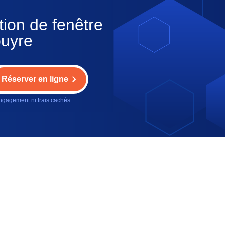
tion de fenêtre
puyre
Réserver en ligne
gagement ni frais cachés