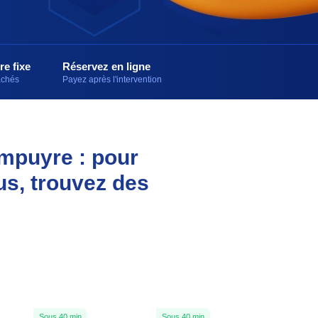
re fixe
Réservez en ligne
cachés
Payez après l'intervention
empuyre : pour
us, trouvez des
Sous 40 min
Sous 40 min