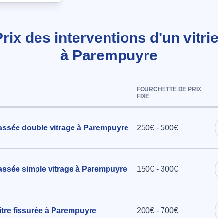
Prix des interventions d'un vitrie
à Parempuyre
itrage,
FOURCHETTE DE PRIX
FIXE
rme à
assée double vitrage à Parempuyre
250€ - 500€
re,
r deux
assée simple vitrage à Parempuyre
150€ - 300€
an à Le
tre fissurée à Parempuyre
200€ - 700€