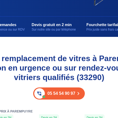
demandes
Devis gratuit en 2 min
Fourchette tarifai
rgence ou sur RDV
Sur notre site ou par téléphone
Prix juste sans frais 
et remplacement de vitres à Par
on en urgence ou sur rendez-vo
vitriers qualifiés (33290)
05 54 54 90 97
 PRIX À PAREMPUYRE
is en 2H
Devis en 2H
Devis en 2H