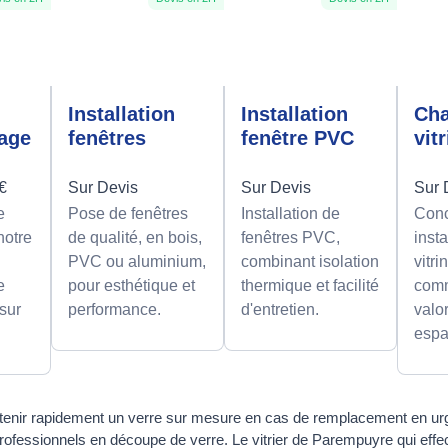
n
Installation
Installation
Ch
rage
fenêtres
fenêtre PVC
vit
0€
Sur Devis
Sur Devis
Sur 
e
Pose de fenêtres
Installation de
Conc
notre
de qualité, en bois,
fenêtres PVC,
insta
PVC ou aluminium,
combinant isolation
vitri
e
pour esthétique et
thermique et facilité
comm
 sur
performance.
d'entretien.
valor
espa
tenir rapidement un verre sur mesure en cas de remplacement en ur
rofessionnels en découpe de verre. Le vitrier de Parempuyre qui ef