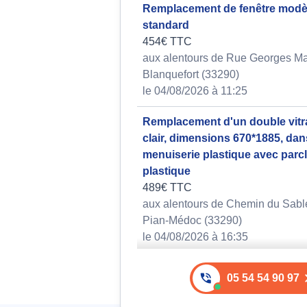
Remplacement de fenêtre modè
standard
454€ TTC
aux alentours de Rue Georges M
Blanquefort (33290)
le 04/08/2026 à 11:25
Remplacement d'un double vitr
clair, dimensions 670*1885, dan
menuiserie plastique avec parc
plastique
489€ TTC
aux alentours de Chemin du Sabl
Pian-Médoc (33290)
le 04/08/2026 à 16:35
Remplacement du double vitrag
05 54 54 90 97
par un modèle spécifique conf
normes d'isolation actuelles