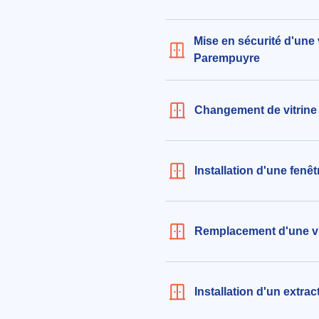
Remplacement de double vitra
Mise en sécurité d'une 
filtre sans tain, dimensions 22 
Parempuyre
311€ TTC
aux alentours de La Tite à Le Pi
(33290)
Changement de vitrine
le 04/08/2026 à 11:32
Installation d'une fen
Remplacement d'une vi
Installation d'un extra