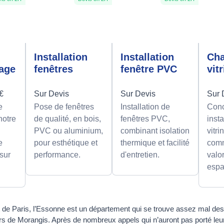
n
Installation
Installation
Ch
rage
fenêtres
fenêtre PVC
vit
0€
Sur Devis
Sur Devis
Sur 
e
Pose de fenêtres
Installation de
Conc
notre
de qualité, en bois,
fenêtres PVC,
insta
PVC ou aluminium,
combinant isolation
vitri
e
pour esthétique et
thermique et facilité
comm
 sur
performance.
d'entretien.
valor
espa
de Paris, l’Essonne est un département qui se trouve assez mal dess
riers de Morangis. Après de nombreux appels qui n’auront pas porté leur