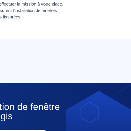
fectuer la mission à votre place.
urent l’installation de fenêtres
s fissurées.
tion de fenêtre
gis