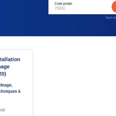
Code postal:
Sans en
allation
nage
20)
itrage,
echniques à
ral