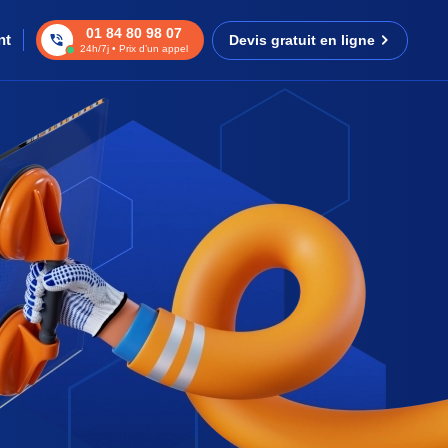
01 84 80 98 07
nt
Devis gratuit en ligne
24h/7j • Prix d’un appel