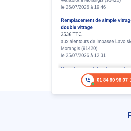
Warabiot à Morangis (91420)
le 26/07/2026 à 19:46
Remplacement de simple vitrag
double vitrage
253€ TTC
aux alentours de Impasse Lavoisi
Morangis (91420)
le 25/07/2026 à 12:31
Remplacement de vitre simple v
pour verrière d'atelier
01 84 80 98 07
405€ TTC
aux alentours de Avenue des Marg
Morangis (91420)
le 23/07/2026 à 12:36
Remplacement de vitre double v
suite à fissure par choc thermiq
dimensions 1150x650