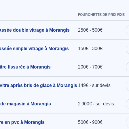
à Morangis
FOURCHETTE DE PRIX FIXE
assée double vitrage à Morangis
250€ - 500€
e,
assée simple vitrage à Morangis
150€ - 300€
oz à
tre fissurée à Morangis
200€ - 700€
vitre après bris de glace à Morangis
149€ - sur devis
e deux
ensions
ur, l'autre
 de magasin à Morangis
2 900€ - sur devis
largeur,
odèle
tre en pvc à Morangis
500€ - 900€