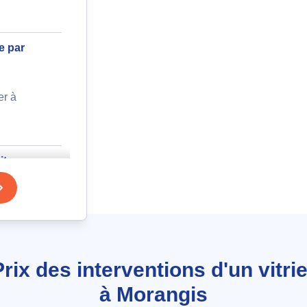
e par
er à
itrage
uerites à
Prix des interventions d'un vitrie
itrage
à Morangis
ue,