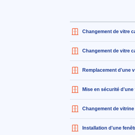
534€ TTC
aux alentours de Rue Archimède 
(91420)
le 26/07/2026 à 14:11
Changement de vitre c
Remplacement de simple vitrag
dimensions 60x110 cm
Changement de vitre c
484€ TTC
aux alentours de Rue Jean Merm
Remplacement d'une vi
Morangis (91420)
le 24/07/2026 à 20:12
Mise en sécurité d'une 
Intervention pour installation d
vitres sur mesure, l'une de dim
2m22 de hauteur et 50m de large
Changement de vitrine
de 2m22 de hauteur et 51cm de 
sans précision de marque ou m
Installation d'une fenê
333€ TTC