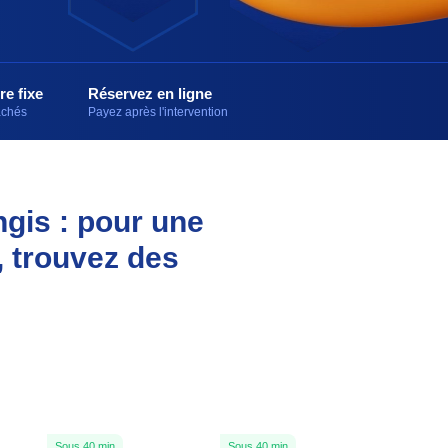
re fixe
Réservez en ligne
cachés
Payez après l'intervention
ngis : pour une
, trouvez des
Sous 40 min
Sous 40 min