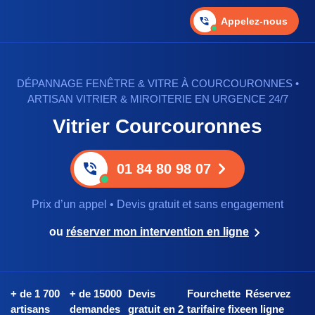
Appelez-nous
DÉPANNAGE FENÊTRE & VITRE À COURCOURONNES •
ARTISAN VITRIER & MIROITERIE EN URGENCE 24/7
Vitrier Courcouronnes
01 84 80 98 07
Prix d’un appel • Devis gratuit et sans engagement
ou
réserver mon intervention en ligne
+ de 1 700
+ de 15000
Devis
Fourchette
Réservez
artisans
demandes
gratuit en 2
tarifaire fixe
en ligne