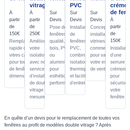
vitrage
PVC
crémo
de fenê
À
À
Sur
Sur
Sur
partir
partir
Devis
Devis
Devis
À
de
de
partir
Pose de
Installation
Conception et
150€
250€
de
fenêtres de
de
installation de
150€
Remplacement
Améliorez
qualité, en
fenêtres
vitrines
rapide de
votre
bois, PVC
PVC,
commerciales
Installati
vitres cassées,
isolation
ou
combinant
pour valoriser
d'une
pour tous types
avec notre
aluminium,
isolation
votre espace
serrure à
de fenêtres et
service
pour
thermique
de vente.
crémone
dimensions.
d'installation
esthétique et
et facilité
pour
de double
performance.
d'entretien.
sécuriser
vitrage sur
votre
mesure.
fenêtre
En quête d’un devis pour le remplacement de toutes vos
fenêtres au profit de modèles double vitrage ? Après