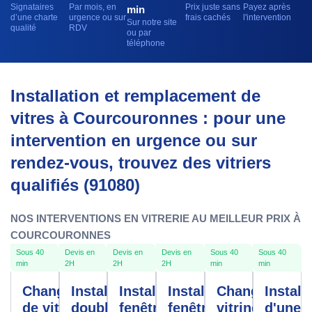
Signataires
Par mois, en
Prix juste sans
Payez après
min
d’une charte
urgence ou sur
frais cachés
l'intervention
Sur notre site
qualité
RDV
ou par
téléphone
Installation et remplacement de
vitres à Courcouronnes : pour une
intervention en urgence ou sur
rendez-vous, trouvez des vitriers
qualifiés (91080)
NOS INTERVENTIONS EN VITRERIE AU MEILLEUR PRIX À
COURCOURONNES
Sous 40
Devis en
Devis en
Devis en
Sous 40
Sous 40
min
2H
2H
2H
min
min
Changement
Installation
Installation
Installation
Changement
Install
de vitre
double
fenêtres
fenêtre
vitrine
d'une