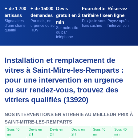
+ de 1 700
+ de 15000
Devis
Fourchette
Réservez
artisans
demandes
gratuit en 2
tarifaire fixe
en ligne
Signataires
Par mois, en
Prix juste sans
Payez après
min
d’une charte
urgence ou sur
frais cachés
l'intervention
Sur notre site
qualité
RDV
ou par
téléphone
Installation et remplacement de
vitres à Saint-Mitre-les-Remparts :
pour une intervention en urgence
ou sur rendez-vous, trouvez des
vitriers qualifiés (13920)
NOS INTERVENTIONS EN VITRERIE AU MEILLEUR PRIX À
SAINT-MITRE-LES-REMPARTS
Sous 40
Devis en
Devis en
Devis en
Sous 40
Sous 40
min
2H
2H
2H
min
min