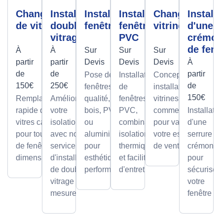
Changement
Installation
Installation
Installation
Changement
Install
de vitre
double
fenêtres
fenêtre
vitrine
d'une
vitrage
PVC
crémo
de fenê
À
À
Sur
Sur
Sur
partir
partir
Devis
Devis
Devis
À
de
de
partir
Pose de
Installation
Conception et
150€
250€
de
fenêtres de
de
installation de
150€
Remplacement
Améliorez
qualité, en
fenêtres
vitrines
rapide de
votre
bois, PVC
PVC,
commerciales
Installati
vitres cassées,
isolation
ou
combinant
pour valoriser
d'une
pour tous types
avec notre
aluminium,
isolation
votre espace
serrure à
de fenêtres et
service
pour
thermique
de vente.
crémone
dimensions.
d'installation
esthétique et
et facilité
pour
de double
performance.
d'entretien.
sécuriser
vitrage sur
votre
mesure.
fenêtre