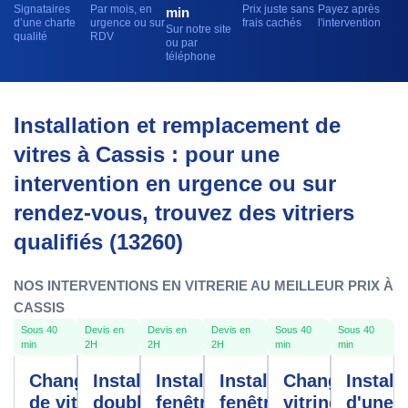
Signataires
Par mois, en
Prix juste sans
Payez après
min
d’une charte
urgence ou sur
frais cachés
l'intervention
Sur notre site
qualité
RDV
ou par
téléphone
Installation et remplacement de
vitres à Cassis : pour une
intervention en urgence ou sur
rendez-vous, trouvez des vitriers
qualifiés (13260)
NOS INTERVENTIONS EN VITRERIE AU MEILLEUR PRIX À
CASSIS
Sous 40
Devis en
Devis en
Devis en
Sous 40
Sous 40
min
2H
2H
2H
min
min
Changement
Installation
Installation
Installation
Changement
Install
de vitre
double
fenêtres
fenêtre
vitrine
d'une