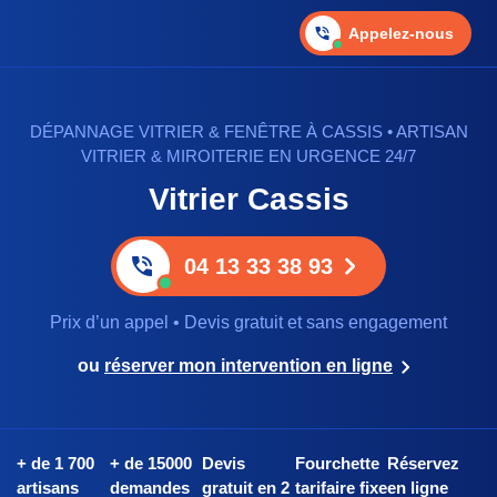
Appelez-nous
DÉPANNAGE VITRIER & FENÊTRE À CASSIS • ARTISAN
VITRIER & MIROITERIE EN URGENCE 24/7
Vitrier Cassis
04 13 33 38 93
Prix d’un appel • Devis gratuit et sans engagement
ou
réserver mon intervention en ligne
+ de 1 700
+ de 15000
Devis
Fourchette
Réservez
artisans
demandes
gratuit en 2
tarifaire fixe
en ligne