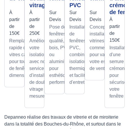
vitrage
PVC
crémo
de fenê
À
À
Sur
Sur
Sur
partir
partir
Devis
Devis
Devis
À
de
de
partir
Pose de
Installation
Conception et
150€
250€
de
fenêtres de
de
installation de
150€
Remplacement
Améliorez
qualité, en
fenêtres
vitrines
rapide de
votre
bois, PVC
PVC,
commerciales
Installati
vitres cassées,
isolation
ou
combinant
pour valoriser
d'une
pour tous types
avec notre
aluminium,
isolation
votre espace
serrure à
de fenêtres et
service
pour
thermique
de vente.
crémone
dimensions.
d'installation
esthétique et
et facilité
pour
de double
performance.
d'entretien.
sécuriser
vitrage sur
votre
mesure.
fenêtre
Depanneo réalise des travaux de vitrerie et de miroiterie
dans la totalité des Bouches-du-Rhône, et surtout dans le