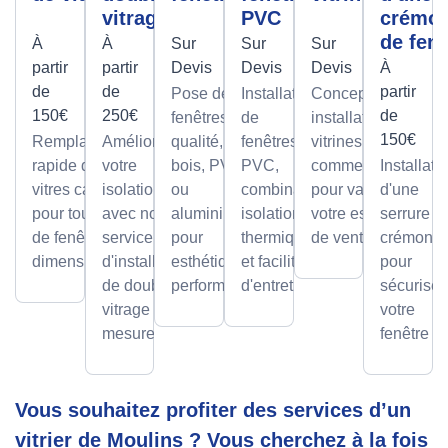
vitrage
PVC
crémo
de fenê
À
À
Sur
Sur
Sur
partir
partir
Devis
Devis
Devis
À
de
de
partir
Pose de
Installation
Conception et
150€
250€
de
fenêtres de
de
installation de
150€
Remplacement
Améliorez
qualité, en
fenêtres
vitrines
rapide de
votre
bois, PVC
PVC,
commerciales
Installati
vitres cassées,
isolation
ou
combinant
pour valoriser
d'une
pour tous types
avec notre
aluminium,
isolation
votre espace
serrure à
de fenêtres et
service
pour
thermique
de vente.
crémone
dimensions.
d'installation
esthétique et
et facilité
pour
de double
performance.
d'entretien.
sécuriser
vitrage sur
votre
mesure.
fenêtre
Vous souhaitez profiter des services d’un
vitrier de Moulins ? Vous cherchez à la fois