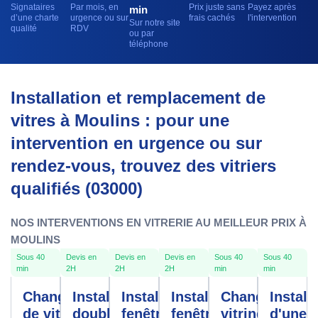
Signataires
Par mois, en
Prix juste sans
Payez après
min
d’une charte
urgence ou sur
frais cachés
l'intervention
Sur notre site
qualité
RDV
ou par
téléphone
Installation et remplacement de
vitres à Moulins : pour une
intervention en urgence ou sur
rendez-vous, trouvez des vitriers
qualifiés (03000)
NOS INTERVENTIONS EN VITRERIE AU MEILLEUR PRIX À
MOULINS
Sous 40
Devis en
Devis en
Devis en
Sous 40
Sous 40
min
2H
2H
2H
min
min
Changement
Installation
Installation
Installation
Changement
Install
de vitre
double
fenêtres
fenêtre
vitrine
d'une