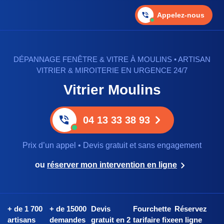
Appelez-nous
DÉPANNAGE FENÊTRE & VITRE À MOULINS • ARTISAN
VITRIER & MIROITERIE EN URGENCE 24/7
Vitrier Moulins
04 13 33 38 93
Prix d’un appel • Devis gratuit et sans engagement
ou
réserver mon intervention en ligne
+ de 1 700
+ de 15000
Devis
Fourchette
Réservez
artisans
demandes
gratuit en 2
tarifaire fixe
en ligne