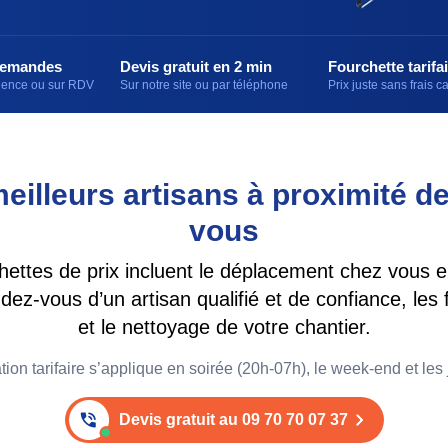
demandes
Devis gratuit en 2 min
Fourchette tarifai
rgence ou sur RDV
Sur notre site ou par téléphone
Prix juste sans frais 
eilleurs artisans à proximité d
vous
hettes de prix incluent le déplacement chez vous 
dez-vous d’un artisan qualifié et de confiance, les 
et le nettoyage de votre chantier.
ion tarifaire s’applique en soirée (20h-07h), le week-end et les j
Devis gratuit au 09 70 70 07 37