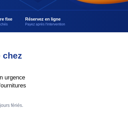
re fixe
Réservez en ligne
cachés
Payez après l'intervention
e chez
en urgence
fournitures
ours fériés.