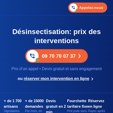
Appelez-nous
Désinsectisation: prix des
interventions
09 70 70 07 37
Prix d’un appel • Devis gratuit et sans engagement
ou
réserver mon intervention en ligne
+ de 1 700
+ de 15000
Devis
Fourchette
Réservez
artisans
demandes
gratuit en 2
tarifaire fixe
en ligne
Signataires
Par mois, en
Prix juste sans
Payez après
min