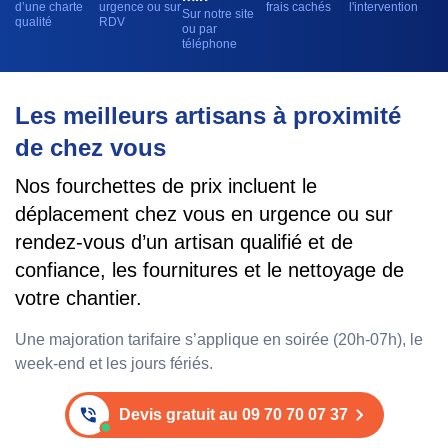
d’une charte
urgence ou sur
frais cachés
l'intervention
Sur notre site
qualité
RDV
ou par
téléphone
Les meilleurs artisans à proximité
de chez vous
Nos fourchettes de prix incluent le
déplacement chez vous en urgence ou sur
rendez-vous d’un artisan qualifié et de
confiance, les fournitures et le nettoyage de
votre chantier.
Une majoration tarifaire s’applique en soirée (20h-07h), le
week-end et les jours fériés.
Devis gratuit au 09 70 70 07 37