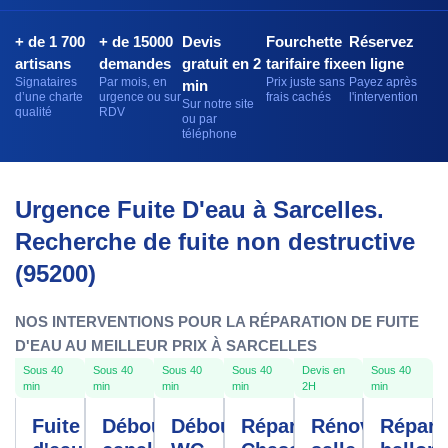
+ de 1 700
+ de 15000
Devis
Fourchette
Réservez
artisans
demandes
gratuit en 2
tarifaire fixe
en ligne
Signataires
Par mois, en
Prix juste sans
Payez après
min
d’une charte
urgence ou sur
frais cachés
l'intervention
Sur notre site
qualité
RDV
ou par
téléphone
Urgence Fuite D'eau à Sarcelles.
Recherche de fuite non destructive
(95200)
NOS INTERVENTIONS POUR LA RÉPARATION DE FUITE
D'EAU AU MEILLEUR PRIX À SARCELLES
Sous 40
Sous 40
Sous 40
Sous 40
Devis en
Sous 40
min
min
min
min
2H
min
Fuite
Débouchage
Débouchage
Réparation
Rénovation
Répara