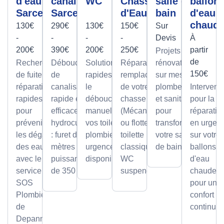
d'eau
canalisation
WC
Chasse
salle de
ballon
Sarcelles
Sarcelles
d'Eau
bain
d'eau
chaud
130€
290€
130€
150€
Sur
-
-
-
-
Devis
À
200€
390€
200€
250€
partir
Projets de
de
Recherche
Débouchage
Solutions
Réparation et
rénovation
150€
de fuite et
de
rapides pour
remplacement
sur mesure
réparation
canalisation
le
de votre
plomberie
Intervent
rapides
rapide et
débouchage
chasse d'eau
et sanitaire
pour la
pour
efficace par
manuel de
(Mécanisme
pour
réparatio
prévenir
hydrocurage
vos toilettes,
ou flotteur) sur
transformer
en urgen
les dégâts
: furet de 100
plombier en
toilette
votre salle
sur votre
des eaux
mètres et
urgence
classique ou
de bain.
ballons
avec le
puissance
disponible.
WC
d'eau
service
de 350 bars.
suspendu.
chaude,
SOS
pour un
Plombier
confort
de
continu.
Depanneo