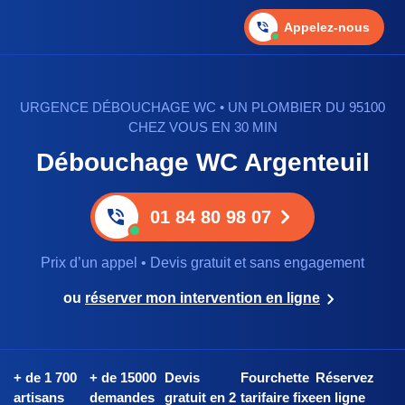
Appelez-nous
URGENCE DÉBOUCHAGE WC • UN PLOMBIER DU 95100
CHEZ VOUS EN 30 MIN
Débouchage WC Argenteuil
01 84 80 98 07
Prix d’un appel • Devis gratuit et sans engagement
ou
réserver mon intervention en ligne
+ de 1 700
+ de 15000
Devis
Fourchette
Réservez
artisans
demandes
gratuit en 2
tarifaire fixe
en ligne