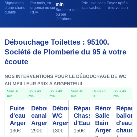
Signataires
Par mois, en
Prix juste sans
Payez après
min
d’une charte
urgence ou sur
frais cachés
l'intervention
Sur notre site
qualité
RDV
ou par
téléphone
Débouchage Toilettes : 95100.
Société de Plomberie du 95 à votre
écoute
NOS INTERVENTIONS POUR LE DÉBOUCHAGE DE WC
AU MEILLEUR PRIX À ARGENTEUIL
Sous 40
Sous 40
Sous 40
Sous 40
Devis en
Sous 40
min
min
min
min
2H
min
Fuite
Débouchage
Débouchage
Réparation
Rénovation
Répara
d'eau
canalisation
WC
Chasse
Salle De
ballon
Argenteuil
Argenteuil
Argenteuil
d'Eau
Bain
d'eau
Argenteuil
chaud
130€
290€
130€
150€