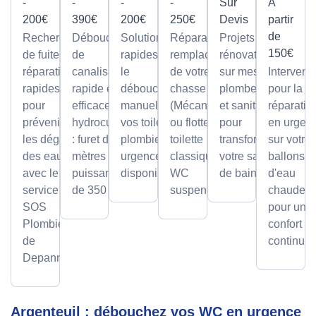
-
-
-
-
Sur
À
200€
390€
200€
250€
Devis
partir
de
Recherche
Débouchage
Solutions
Réparation et
Projets de
150€
de fuite et
de
rapides pour
remplacement
rénovation
réparation
canalisation
le
de votre
sur mesure
Intervent
rapides
rapide et
débouchage
chasse d'eau
plomberie
pour la
pour
efficace par
manuel de
(Mécanisme
et sanitaire
réparatio
prévenir
hydrocurage
vos toilettes,
ou flotteur) sur
pour
en urgen
les dégâts
: furet de 100
plombier en
toilette
transformer
sur votre
des eaux
mètres et
urgence
classique ou
votre salle
ballons
avec le
puissance
disponible.
WC
de bain.
d'eau
service
de 350 bars.
suspendu.
chaude,
SOS
pour un
Plombier
confort
de
continu.
Depanneo
Argenteuil : débouchez vos WC en urgence