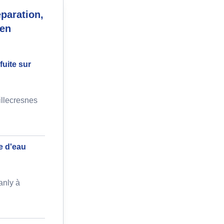
paration,
 en
fuite sur
illecresnes
e d'eau
anly à