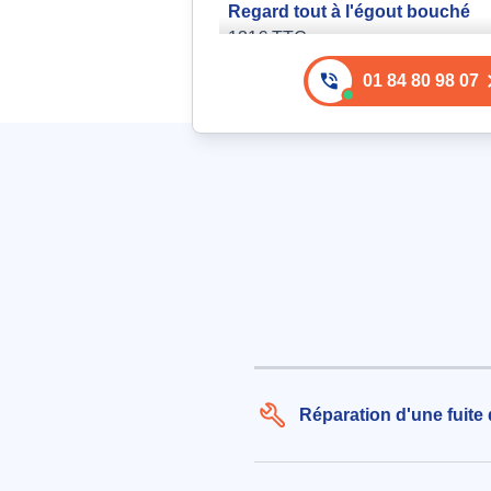
Regard tout à l'égout bouché
131€ TTC
aux alentours de Rue de Cerçay 
01 84 80 98 07
Villecresnes (94440)
le 07/08/2026 à 17:10
Silicone fuite d'eau
143€ TTC
aux alentours de Le Bois Prie Die
Villecresnes (94440)
le 05/08/2026 à 09:18
Installation d'un WC sanibroyeu
remplacement d'un WC classiq
présence de canalisation coud
250€ TTC
Réparation d'une fuite 
aux alentours de Rue des Pastou
Marolles-en-Brie (94440)
le 07/08/2026 à 22:13