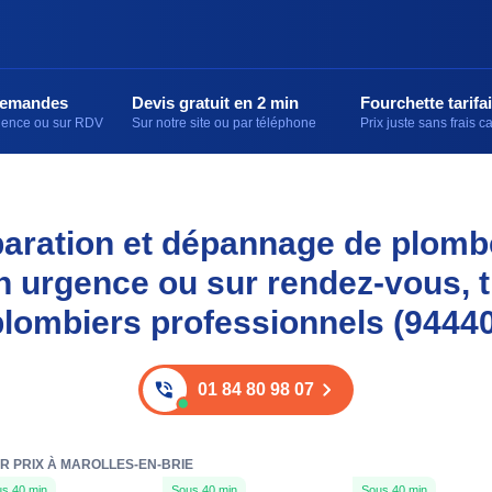
demandes
Devis gratuit en 2 min
Fourchette tarifai
rgence ou sur RDV
Sur notre site ou par téléphone
Prix juste sans frais 
éparation et dépannage de plomb
en urgence ou sur rendez-vous, 
plombiers professionnels (94440
01 84 80 98 07
R PRIX À MAROLLES-EN-BRIE
s 40 min
Sous 40 min
Sous 40 min