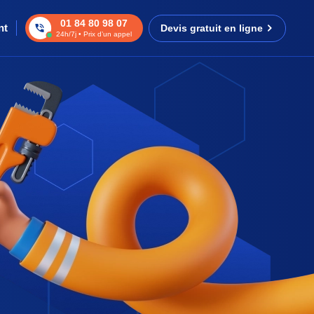
01 84 80 98 07
nt
Devis gratuit en ligne
24h/7j • Prix d’un appel