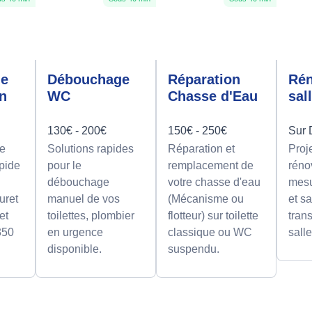
ge
Débouchage
Réparation
Rén
on
WC
Chasse d'Eau
sal
130€ - 200€
150€ - 250€
Sur 
e
Solutions rapides
Réparation et
Proj
apide
pour le
remplacement de
réno
débouchage
votre chasse d'eau
mesu
uret
manuel de vos
(Mécanisme ou
et sa
et
toilettes, plombier
flotteur) sur toilette
tran
350
en urgence
classique ou WC
sall
disponible.
suspendu.