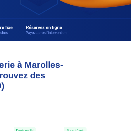
re fixe
Réservez en ligne
cachés
Payez après l'intervention
erie à Marolles-
trouvez des
)
Devis en 2H
Sous 40 min