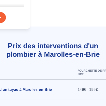
à
Prix des interventions d'un
u à
plombier à Marolles-en-Brie
r en
FOURCHETTE DE PR
FIXE
ue en
ée
d'un tuyau à Marolles-en-Brie
149€ - 199€
reaux à