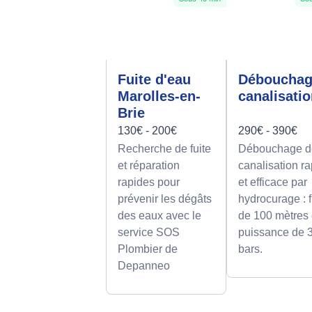
Fuite d'eau
Déboucha
Marolles-en-
canalisati
Brie
130€ - 200€
290€ - 390€
Recherche de fuite
Débouchage d
et réparation
canalisation r
rapides pour
et efficace par
prévenir les dégâts
hydrocurage : f
des eaux avec le
de 100 mètres 
service SOS
puissance de 
Plombier de
bars.
Depanneo