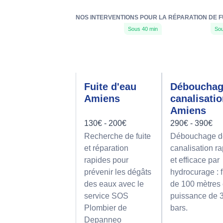
NOS INTERVENTIONS POUR LA RÉPARATION DE FU
Sous 40 min
Sou
Fuite d'eau
Déboucha
Amiens
canalisati
Amiens
130€ - 200€
290€ - 390€
Recherche de fuite
Débouchage d
et réparation
canalisation r
rapides pour
et efficace par
prévenir les dégâts
hydrocurage : f
des eaux avec le
de 100 mètres 
service SOS
puissance de 
Plombier de
bars.
Depanneo