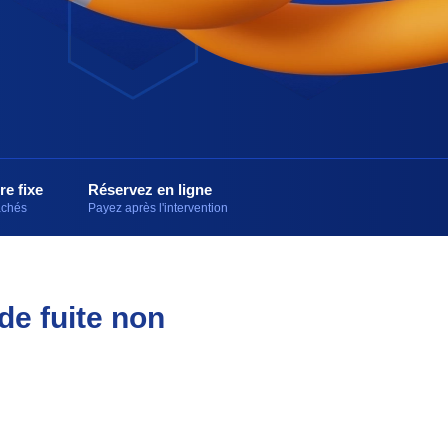
re fixe
Réservez en ligne
cachés
Payez après l'intervention
de fuite non