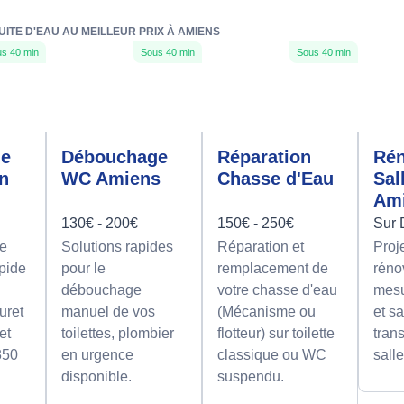
ITE D'EAU AU MEILLEUR PRIX À AMIENS
s 40 min
Sous 40 min
Sous 40 min
ge
Débouchage
Réparation
Rén
on
WC Amiens
Chasse d'Eau
Sal
Am
130€ - 200€
150€ - 250€
Sur 
e
Solutions rapides
Réparation et
Proj
apide
pour le
remplacement de
réno
débouchage
votre chasse d'eau
mesu
uret
manuel de vos
(Mécanisme ou
et sa
et
toilettes, plombier
flotteur) sur toilette
tran
350
en urgence
classique ou WC
sall
disponible.
suspendu.