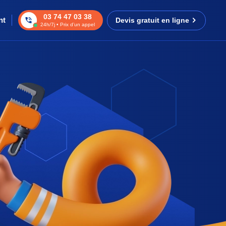
03 74 47 03 38
nt
Devis gratuit en ligne
24h/7j • Prix d’un appel