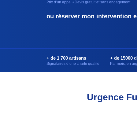
Prix d’un appel • Devis gratuit et sans engagement
ou
réserver mon intervention e
+ de 1 700 artisans
+ de 15000 
Signataires d’une charte qualité
Par mois, en u
Urgence Fui