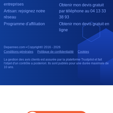
entreprises
Obtenir mon devis gratuit
Artisan: rejoignez notre
par téléphone au 04 13 33
réseau
38 93
Programme d'affiliation
Obtenir mon devis gratuit en
ligne
Depanneo.com • Copyright© 2016 - 2026
Conditions générales
Politique de confidentialité
Cookies
La gestion des avis clients est assurée par la plateforme Trustpilot et fait
l'objet d'un contrôle a posteriori. Ils sont publiés pour une durée maximale de
10 ans.