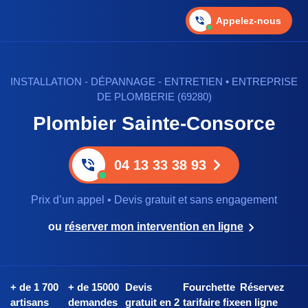
Appelez-nous
INSTALLATION - DÉPANNAGE - ENTRETIEN • ENTREPRISE
DE PLOMBERIE (69280)
Plombier Sainte-Consorce
04 13 33 38 93
Prix d’un appel • Devis gratuit et sans engagement
ou
réserver mon intervention en ligne
+ de 1 700
+ de 15000
Devis
Fourchette
Réservez
artisans
demandes
gratuit en 2
tarifaire fixe
en ligne