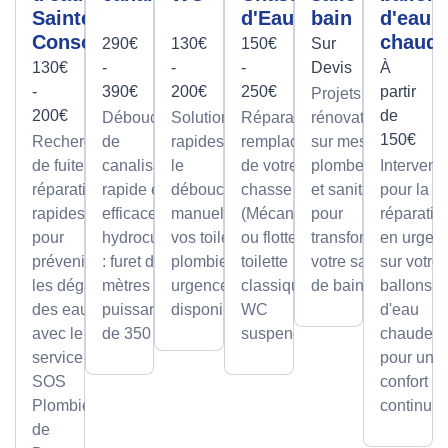
Sainte-
d'Eau
bain
d'eau
Consorce
chaud
290€
130€
150€
Sur
130€
-
-
-
Devis
À
-
390€
200€
250€
partir
Projets de
200€
de
Débouchage
Solutions
Réparation et
rénovation
150€
Recherche
de
rapides pour
remplacement
sur mesure
de fuite et
canalisation
le
de votre
plomberie
Intervent
réparation
rapide et
débouchage
chasse d'eau
et sanitaire
pour la
rapides
efficace par
manuel de
(Mécanisme
pour
réparatio
pour
hydrocurage
vos toilettes,
ou flotteur) sur
transformer
en urgen
prévenir
: furet de 100
plombier en
toilette
votre salle
sur votre
les dégâts
mètres et
urgence
classique ou
de bain.
ballons
des eaux
puissance
disponible.
WC
d'eau
avec le
de 350 bars.
suspendu.
chaude,
service
pour un
SOS
confort
Plombier
continu.
de