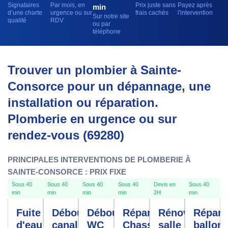
Signataires
Par mois, en
Prix juste sans
Payez après
min
d’une charte
urgence ou sur
frais cachés
l'intervention
Sur notre site
qualité
RDV
ou par
téléphone
Trouver un plombier à Sainte-
Consorce pour un dépannage, une
installation ou réparation.
Plomberie en urgence ou sur
rendez-vous (69280)
PRINCIPALES INTERVENTIONS DE PLOMBERIE À
SAINTE-CONSORCE : PRIX FIXE
Sous 40
Sous 40
Sous 40
Sous 40
Devis en
Sous 40
min
min
min
min
2H
min
Fuite
Débouchage
Débouchage
Réparation
Rénovation
Répara
d'eau
canalisation
WC
Chasse
salle de
ballon