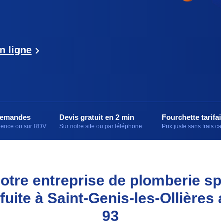
n ligne
demandes
Devis gratuit en 2 min
Fourchette tarifai
rgence ou sur RDV
Sur notre site ou par téléphone
Prix juste sans frais 
otre entreprise de plomberie sp
uite à Saint-Genis-les-Ollières
93