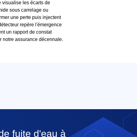
visualise les écarts de
umide sous carrelage ou
rmer une perte puis injectent
 détecteur repère l'émergence
ent un rapport de constat
par notre assurance décennale.
de fuite d'eau à