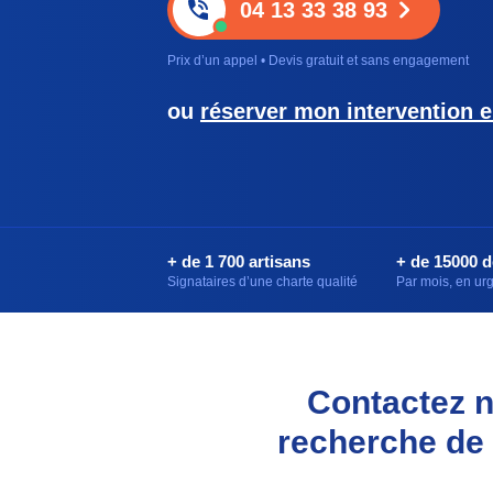
04 13 33 38 93
Prix d’un appel • Devis gratuit et sans engagement
ou
réserver mon intervention e
+ de 1 700 artisans
+ de 15000 
Signataires d’une charte qualité
Par mois, en u
Contactez n
recherche de f