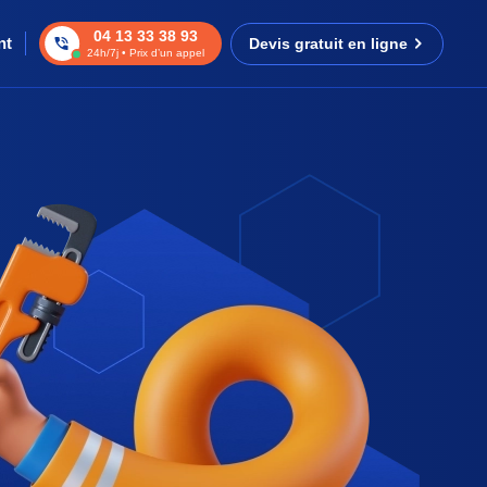
04 13 33 38 93
nt
Devis gratuit en ligne
24h/7j • Prix d’un appel