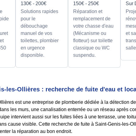
130€ - 200€
150€ - 250€
Sur 
e
Solutions rapides
Réparation et
Proj
apide
pour le
remplacement de
réno
débouchage
votre chasse d'eau
mesu
uret
manuel de vos
(Mécanisme ou
et sa
et
toilettes, plombier
flotteur) sur toilette
tran
350
en urgence
classique ou WC
sall
disponible.
suspendu.
-les-Ollières : recherche de fuite d'eau et loca
ières est une entreprise de plomberie dédiée à la détection de 
 dans les murs, une canalisation enterrée ou un réseau après co
ipe intervient aussi sur les fuites liées à une terrasse, une toi
ns cause visible. Cette recherche de fuite à Saint-Genis-les-Olliè
rienter la réparation au bon endroit.