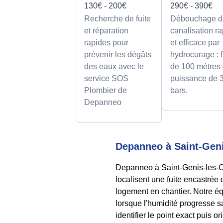
130€ - 200€
290€ - 390€
Recherche de fuite
Débouchage d
et réparation
canalisation r
rapides pour
et efficace par
prévenir les dégâts
hydrocurage : f
des eaux avec le
de 100 mètres 
service SOS
puissance de 
Plombier de
bars.
Depanneo
Depanneo à Saint-Genis
Depanneo à Saint-Genis-les-Oll
localisent une fuite encastrée
logement en chantier. Notre équ
lorsque l'humidité progresse sa
identifier le point exact puis o