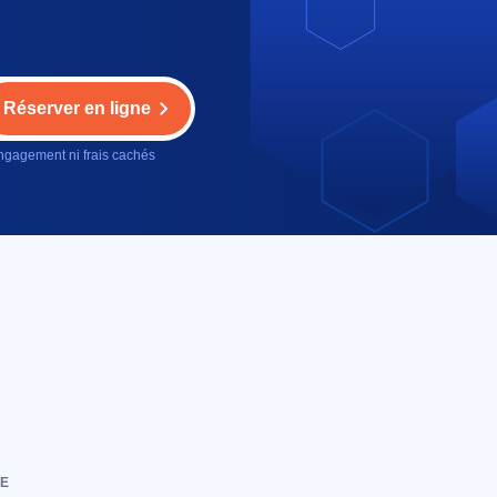
Réserver en ligne
gagement ni frais cachés
e
DE