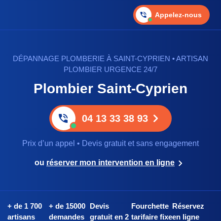
Appelez-nous
DÉPANNAGE PLOMBERIE À SAINT-CYPRIEN • ARTISAN
PLOMBIER URGENCE 24/7
Plombier Saint-Cyprien
04 13 33 38 93
Prix d’un appel • Devis gratuit et sans engagement
ou
réserver mon intervention en ligne
+ de 1 700
+ de 15000
Devis
Fourchette
Réservez
artisans
demandes
gratuit en 2
tarifaire fixe
en ligne