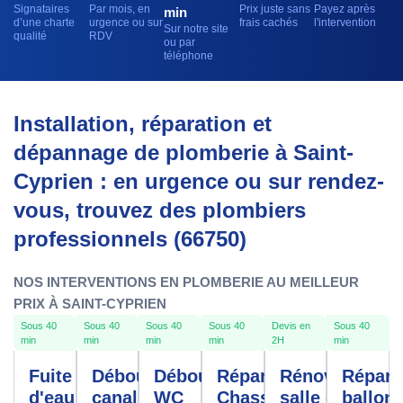
Signataires
Par mois, en
Prix juste sans
Payez après
min
d’une charte
urgence ou sur
frais cachés
l'intervention
Sur notre site
qualité
RDV
ou par
téléphone
Installation, réparation et
dépannage de plomberie à Saint-
Cyprien : en urgence ou sur rendez-
vous, trouvez des plombiers
professionnels (66750)
NOS INTERVENTIONS EN PLOMBERIE AU MEILLEUR
PRIX À SAINT-CYPRIEN
Sous 40
Sous 40
Sous 40
Sous 40
Devis en
Sous 40
min
min
min
min
2H
min
Fuite
Débouchage
Débouchage
Réparation
Rénovation
Répara
d'eau
canalisation
WC
Chasse
salle de
ballon