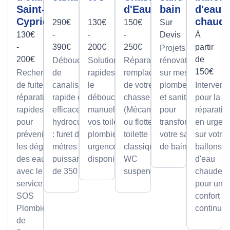
Saint-
d'Eau
bain
d'eau
Cyprien
chaud
290€
130€
150€
Sur
130€
-
-
-
Devis
À
-
390€
200€
250€
partir
Projets de
200€
de
Débouchage
Solutions
Réparation et
rénovation
150€
Recherche
de
rapides pour
remplacement
sur mesure
de fuite et
canalisation
le
de votre
plomberie
Intervent
réparation
rapide et
débouchage
chasse d'eau
et sanitaire
pour la
rapides
efficace par
manuel de
(Mécanisme
pour
réparatio
pour
hydrocurage
vos toilettes,
ou flotteur) sur
transformer
en urgen
prévenir
: furet de 100
plombier en
toilette
votre salle
sur votre
les dégâts
mètres et
urgence
classique ou
de bain.
ballons
des eaux
puissance
disponible.
WC
d'eau
avec le
de 350 bars.
suspendu.
chaude,
service
pour un
SOS
confort
Plombier
continu.
de