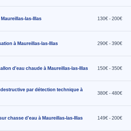
'Albère
aureillas-las-Illas
130€ - 200€
tion à Maureillas-las-Illas
290€ - 390€
e la
480)
allon d'eau chaude à Maureillas-las-Illas
150€ - 350€
destructive par détection technique à
380€ - 480€
sur chasse d'eau à Maureillas-las-Illas
149€ - 200€