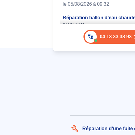
le 05/08/2026 à 09:32
Réparation ballon d'eau chaud
218€ TTC
aux alentours de Rue du Moulin à
04 13 33 38 93
las-Illas (66480)
le 06/08/2026 à 10:50
Installation d'un ballon d'eau 
électrique vertical 100 Litres, h
inférieure à 70 cm, avec fixatio
mur plein
124€ TTC
aux alentours de Rue du Macabe
Maureillas-las-Illas (66480)
le 05/08/2026 à 19:21
Intervention sur ballon d'eau c
Réparation d'une fuite 
Réparation ou remplacement de