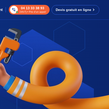
04 13 33 38 93
nt
Devis gratuit en ligne
24h/7j • Prix d’un appel