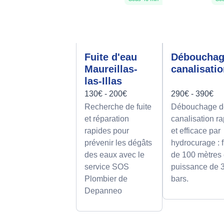
Fuite d'eau
Déboucha
Maureillas-
canalisati
las-Illas
130€ - 200€
290€ - 390€
Recherche de fuite
Débouchage d
et réparation
canalisation r
rapides pour
et efficace par
prévenir les dégâts
hydrocurage : f
des eaux avec le
de 100 mètres 
service SOS
puissance de 
Plombier de
bars.
Depanneo