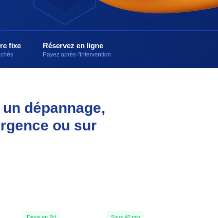
re fixe
Réservez en ligne
cachés
Payez après l'intervention
r un dépannage,
urgence ou sur
Devis en 2H
Sous 40 min