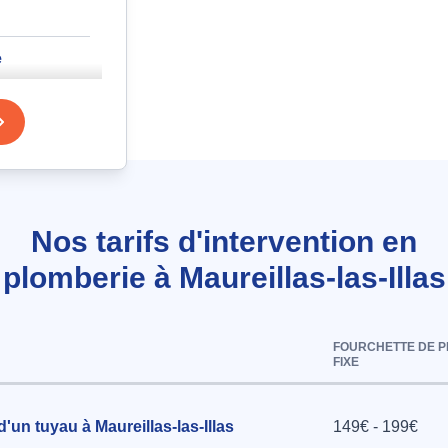
e
 Maureillas-
chaude
auteur
Nos tarifs d'intervention en
n basse sur
plomberie à Maureillas-las-Illas
u à
FOURCHETTE DE P
FIXE
haude :
d'un tuyau à Maureillas-las-Illas
149€ - 199€
 la