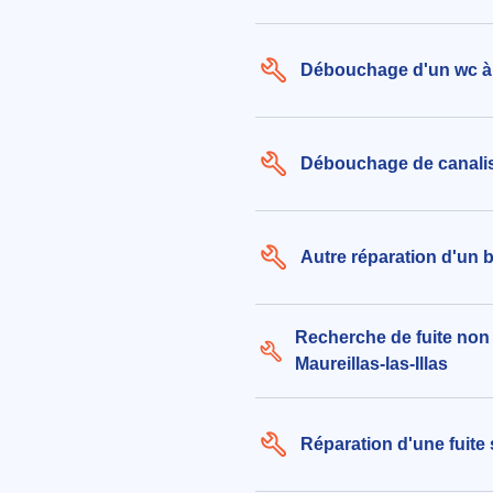
résistance fuyante
275€ TTC
aux alentours de Mas Llarguet à L
Débouchage d'un wc à M
(66480)
le 06/08/2026 à 23:43
Débouchage de canalisa
Fuite evacuation evier
136€ TTC
aux alentours de Impasse Sarrat d
Goarda à Maureillas-las-Illas (66
Autre réparation d'un b
le 06/08/2026 à 16:25
Recherche de fuite non 
Maureillas-las-Illas
Réparation d'une fuite 