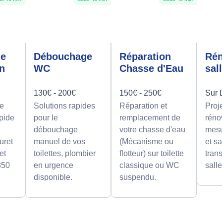
ge
Débouchage
Réparation
Rén
on
WC
Chasse d'Eau
sal
130€ - 200€
150€ - 250€
Sur 
e
Solutions rapides
Réparation et
Proj
apide
pour le
remplacement de
réno
débouchage
votre chasse d'eau
mesu
uret
manuel de vos
(Mécanisme ou
et sa
et
toilettes, plombier
flotteur) sur toilette
tran
350
en urgence
classique ou WC
sall
disponible.
suspendu.