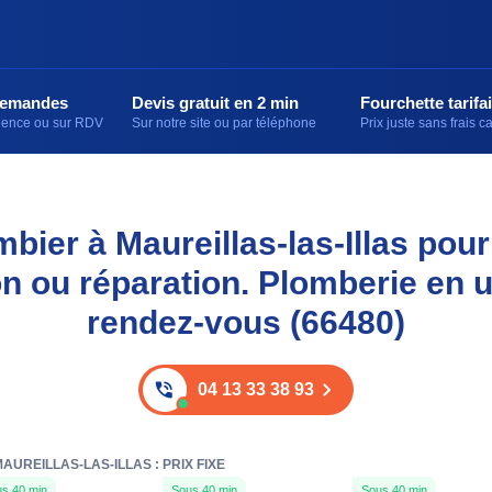
demandes
Devis gratuit en 2 min
Fourchette tarifai
rgence ou sur RDV
Sur notre site ou par téléphone
Prix juste sans frais 
mbier à Maureillas-las-Illas pou
ion ou réparation. Plomberie en 
rendez-vous (66480)
04 13 33 38 93
UREILLAS-LAS-ILLAS : PRIX FIXE
s 40 min
Sous 40 min
Sous 40 min