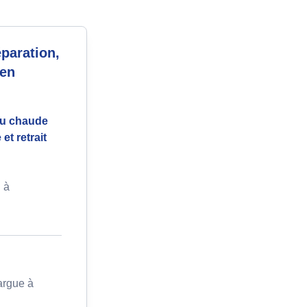
paration,
 en
au chaude
et retrait
 à
argue à