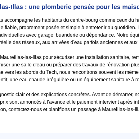
las-Illas : une plomberie pensée pour les mais
las accompagne les habitants du centre-bourg comme ceux du ha
fiable, proprement posée et simple à entretenir au quotidien. I
ndividuelles avec garage, buanderie ou dépendance. Notre éq
n réelle des réseaux, aux arrivées d'eau parfois anciennes et au
aureillas-las-Illas pour sécuriser une installation sanitaire, rem
rniser une salle d'eau ou préparer des travaux de rénovation pl
e vers les abords du Tech, nous rencontrons souvent les mêmes
entit, une eau chaude irrégulière ou un équipement sanitaire à
ostic clair et des explications concrètes. Avant de démarrer, 
prix sont annoncés à l'avance et le paiement intervient après 
tion, contactez-nous et planifions un passage à Maureillas-las-Ill