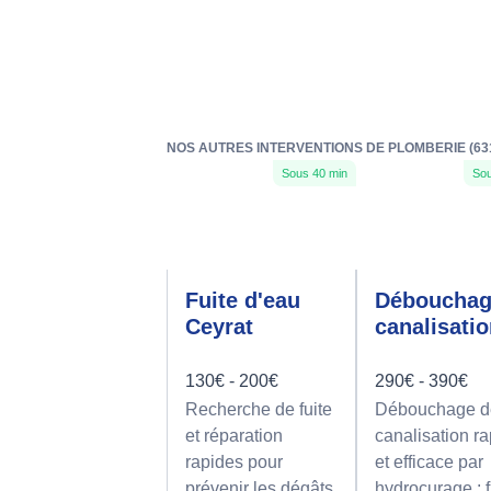
NOS AUTRES INTERVENTIONS DE PLOMBERIE (63
Sous 40 min
Sou
Fuite d'eau
Déboucha
Ceyrat
canalisati
130€ - 200€
290€ - 390€
Recherche de fuite
Débouchage d
et réparation
canalisation r
rapides pour
et efficace par
prévenir les dégâts
hydrocurage : f