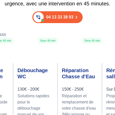
urgence, avec une intervention en 45 minutes.
04 13 33 38 93
122)
s 40 min
Sous 40 min
Sous 40 min
ge
Débouchage
Réparation
Rén
on
WC
Chasse d'Eau
sal
130€ - 200€
150€ - 250€
Sur 
e
Solutions rapides
Réparation et
Proj
apide
pour le
remplacement de
réno
débouchage
votre chasse d'eau
mesu
uret
manuel de vos
(Mécanisme ou
et sa