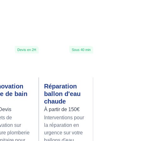
Devis en 2H
Sous 40 min
ovation
Réparation
le de bain
ballon d'eau
chaude
Devis
À partir de 150€
ets de
Interventions pour
vation sur
la réparation en
re plomberie
urgence sur votre
nitaire pour
ballons d'eau