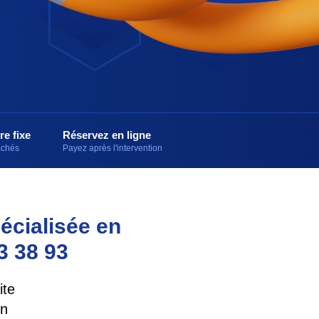
re fixe
Réservez en ligne
cachés
Payez après l'intervention
écialisée en
3 38 93
ite
en