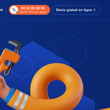
04 13 33 38 93
nt
Devis gratuit en ligne
24h/7j • Prix d’un appel