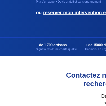
Prix d’un appel • Devis gratuit et sans engagement
ou
réserver mon intervention e
+ de 1 700 artisans
+ de 15000 
Signataires d’une charte qualité
Par mois, en u
Contactez n
recher
Dé
à