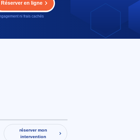
Réserver en ligne
gagement ni frais cachés
e
réserver mon
intervention