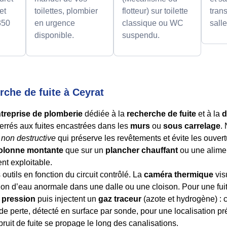
et
toilettes, plombier
flotteur) sur toilette
tran
350
en urgence
classique ou WC
sall
disponible.
suspendu.
rche de fuite à Ceyrat
treprise de plomberie
dédiée à la
recherche de fuite
et à la
d
errés aux fuites encastrées dans les
murs
ou
sous carrelage
.
e
non destructive
qui préserve les revêtements et évite les ouvert
olonne montante
que sur un
plancher chauffant
ou une alime
ent exploitable.
utils en fonction du circuit contrôlé. La
caméra thermique
vis
tion d’eau anormale dans une dalle ou une cloison. Pour une fui
 pression
puis injectent un
gaz traceur
(azote et hydrogène) : 
e perte, détecté en surface par sonde, pour une localisation pré
ruit de fuite se propage le long des canalisations.