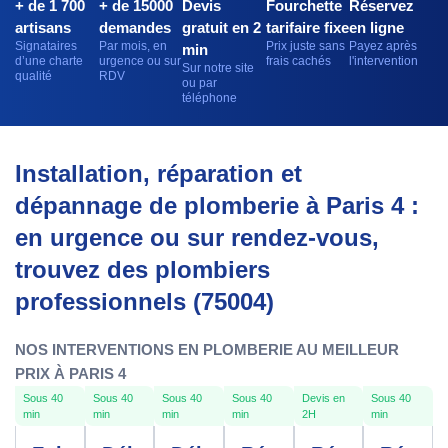
+ de 1 700
+ de 15000
Devis
Fourchette
Réservez
artisans
demandes
gratuit en 2
tarifaire fixe
en ligne
Signataires
Par mois, en
Prix juste sans
Payez après
min
d’une charte
urgence ou sur
frais cachés
l'intervention
Sur notre site
qualité
RDV
ou par
téléphone
Installation, réparation et
dépannage de plomberie à Paris 4 :
en urgence ou sur rendez-vous,
trouvez des plombiers
professionnels (75004)
NOS INTERVENTIONS EN PLOMBERIE AU MEILLEUR
PRIX À PARIS 4
Sous 40
Sous 40
Sous 40
Sous 40
Devis en
Sous 40
min
min
min
min
2H
min