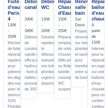
Fuite
Débouchage
Débouchage
Réparation
Rénovation
Répara
d'eau
canalisation
WC
Chasse
salle de
ballon
Paris
d'Eau
bain
d'eau
4
chaud
290€
130€
150€
Sur
130€
-
-
-
Devis
À
-
390€
200€
250€
partir
Projets de
200€
de
Débouchage
Solutions
Réparation et
rénovation
150€
Recherche
de
rapides pour
remplacement
sur mesure
de fuite et
canalisation
le
de votre
plomberie
Intervent
réparation
rapide et
débouchage
chasse d'eau
et sanitaire
pour la
rapides
efficace par
manuel de
(Mécanisme
pour
réparatio
pour
hydrocurage
vos toilettes,
ou flotteur) sur
transformer
en urgen
prévenir
: furet de 100
plombier en
toilette
votre salle
sur votre
les dégâts
mètres et
urgence
classique ou
de bain.
ballons
des eaux
puissance
disponible.
WC
d'eau
avec le
de 350 bars.
suspendu.
chaude,
service
pour un
SOS
confort
Plombier
continu.