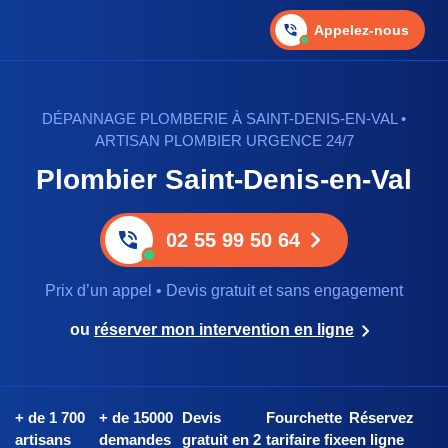
Appelez-nous
DÉPANNAGE PLOMBERIE À SAINT-DENIS-EN-VAL •
ARTISAN PLOMBIER URGENCE 24/7
Plombier Saint-Denis-en-Val
02 55 99 50 64
Prix d’un appel • Devis gratuit et sans engagement
ou
réserver mon intervention en ligne
+ de 1 700
+ de 15000
Devis
Fourchette
Réservez
artisans
demandes
gratuit en 2
tarifaire fixe
en ligne