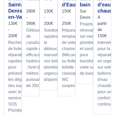
Saint-
d'Eau
bain
d'eau
Denis-
chaud
290€
130€
150€
Sur
en-Val
-
-
-
Devis
À
130€
390€
200€
250€
partir
Projets de
-
de
Débouchage
Solutions
Réparation et
rénovation
200€
150€
de
rapides pour
remplacement
sur mesure
Recherche
canalisation
le
de votre
plomberie
Intervent
de fuite et
rapide et
débouchage
chasse d'eau
et sanitaire
pour la
réparation
efficace par
manuel de
(Mécanisme
pour
réparatio
rapides
hydrocurage
vos toilettes,
ou flotteur) sur
transformer
en urgen
pour
: furet de 100
plombier en
toilette
votre salle
sur votre
prévenir
mètres et
urgence
classique ou
de bain.
ballons
les dégâts
puissance
disponible.
WC
d'eau
des eaux
de 350 bars.
suspendu.
chaude,
avec le
pour un
service
confort
SOS
continu.
Plombier