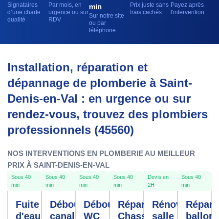
Signataires
Par mois, en
Prix juste sans
Payez après
min
d’une charte
urgence ou sur
frais cachés
l'intervention
Sur notre site
qualité
RDV
ou par
téléphone
Installation, réparation et
dépannage de plomberie à Saint-
Denis-en-Val : en urgence ou sur
rendez-vous, trouvez des plombiers
professionnels (45560)
NOS INTERVENTIONS EN PLOMBERIE AU MEILLEUR
PRIX À SAINT-DENIS-EN-VAL
Sous 40
Sous 40
Sous 40
Sous 40
Devis en
Sous 40
min
min
min
min
2H
min
Fuite
Débouchage
Débouchage
Réparation
Rénovation
Répara
d'eau
canalisation
WC
Chasse
salle de
ballon