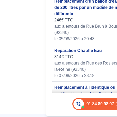
Remplacement d'un ballon d'e
de 200 litres par un modèle de
différente
246€ TTC
aux alentours de Rue Brun à Bou
(92340)
le 05/08/2026 à 20:43
Réparation Chauffe Eau
314€ TTC
aux alentours de Rue des Rosiers
la-Reine (92340)
le 07/08/2026 à 23:18
Remplacement à l'identique ou
amélioration de robinetterie de
démontée
01 84 80 98 07
259€ TTC
aux alentours de Avenue de la Ré