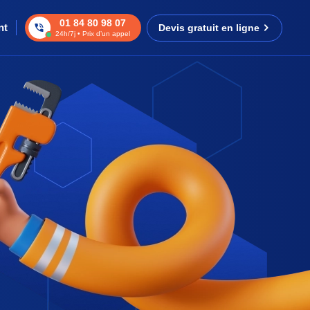
01 84 80 98 07
nt
Devis gratuit en ligne
24h/7j • Prix d’un appel