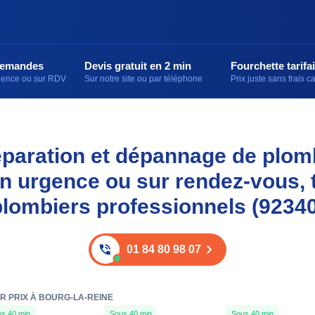
demandes
Devis gratuit en 2 min
Fourchette tarifai
rgence ou sur RDV
Sur notre site ou par téléphone
Prix juste sans frais 
 réparation et dépannage de plom
en urgence ou sur rendez-vous,
plombiers professionnels (92340
01 84 80 98 07
R PRIX À BOURG-LA-REINE
s 40 min
Sous 40 min
Sous 40 min