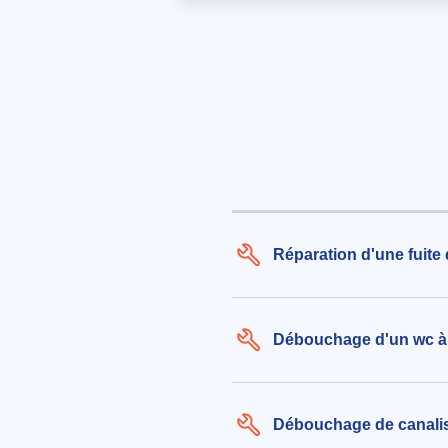
Bourg-la-Reine (92340)
le 07/08/2026 à 14:10
Pose bac a graisse
115€ TTC
aux alentours de Rue des Bruyère
la-Reine (92340)
le 07/08/2026 à 19:11
Trouver un bouchon dans une
canalisation
Réparation d'une fuite
210€ TTC
aux alentours de Rue Armand Mill
la-Reine (92340)
le 07/08/2026 à 10:15
Débouchage d'un wc à
Débouchage de canalis