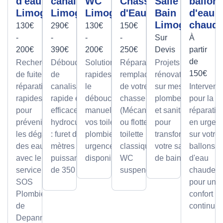
d'eau
canalisation
WC
Chasse
Salle De
ballon
Limoges
Limoges
Limoges
d'Eau
Bain
d'eau
Limoges
chaud
130€
290€
130€
150€
-
-
-
-
Sur
À
200€
390€
200€
250€
Devis
partir
de
Recherche
Débouchage
Solutions
Réparation et
Projets de
150€
de fuite et
de
rapides pour
remplacement
rénovation
réparation
canalisation
le
de votre
sur mesure
Intervent
rapides
rapide et
débouchage
chasse d'eau
plomberie
pour la
pour
efficace par
manuel de
(Mécanisme
et sanitaire
réparatio
prévenir
hydrocurage
vos toilettes,
ou flotteur) sur
pour
en urgen
les dégâts
: furet de 100
plombier en
toilette
transformer
sur votre
des eaux
mètres et
urgence
classique ou
votre salle
ballons
avec le
puissance
disponible.
WC
de bain.
d'eau
service
de 350 bars.
suspendu.
chaude,
SOS
pour un
Plombier
confort
de
continu.
Depanneo