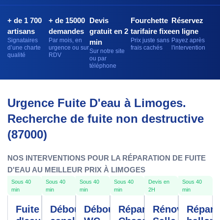
+ de 1 700
+ de 15000
Devis
Fourchette
Réservez
artisans
demandes
gratuit en 2
tarifaire fixe
en ligne
Signataires
Par mois, en
Prix juste sans
Payez après
min
d’une charte
urgence ou sur
frais cachés
l'intervention
Sur notre site
qualité
RDV
ou par
téléphone
Urgence Fuite D'eau à Limoges.
Recherche de fuite non destructive
(87000)
NOS INTERVENTIONS POUR LA RÉPARATION DE FUITE
D'EAU AU MEILLEUR PRIX À LIMOGES
Sous 40
Sous 40
Sous 40
Sous 40
Devis en
Sous 40
min
min
min
min
2H
min
Fuite
Débouchage
Débouchage
Réparation
Rénovation
Répara