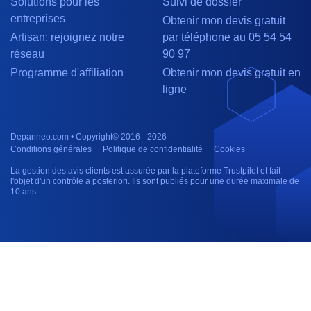
Solutions pour les
Suivi de dossier
entreprises
Obtenir mon devis gratuit
Artisan: rejoignez notre
par téléphone au 05 54 54
réseau
90 97
Programme d'affiliation
Obtenir mon devis gratuit en
ligne
Depanneo.com • Copyright© 2016 - 2026
Conditions générales
Politique de confidentialité
Cookies
La gestion des avis clients est assurée par la plateforme Trustpilot et fait
l'objet d'un contrôle a posteriori. Ils sont publiés pour une durée maximale de
10 ans.