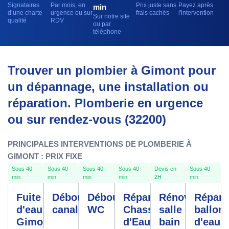
Signataires
Par mois, en
Prix juste sans
Payez après
min
d’une charte
urgence ou sur
frais cachés
l'intervention
Sur notre site
qualité
RDV
ou par
téléphone
Trouver un plombier à Gimont pour
un dépannage, une installation ou
réparation. Plomberie en urgence
ou sur rendez-vous (32200)
PRINCIPALES INTERVENTIONS DE PLOMBERIE À
GIMONT : PRIX FIXE
Sous 40
Sous 40
Sous 40
Sous 40
Devis en
Sous 40
min
min
min
min
2H
min
Fuite
Débouchage
Débouchage
Réparation
Rénovation
Répara
d'eau
canalisation
WC
Chasse
salle de
ballon
Gimont
d'Eau
bain
d'eau