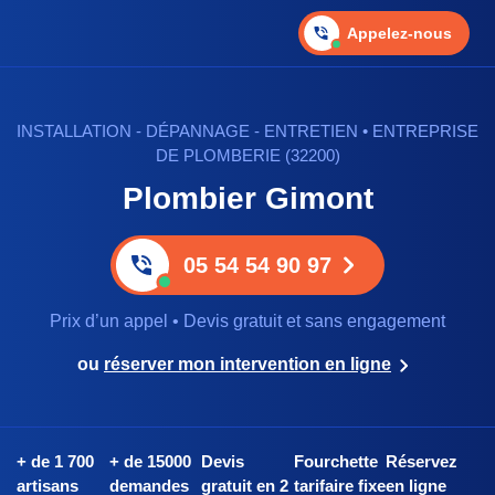
Appelez-nous
INSTALLATION - DÉPANNAGE - ENTRETIEN • ENTREPRISE
DE PLOMBERIE (32200)
Plombier Gimont
05 54 54 90 97
Prix d’un appel • Devis gratuit et sans engagement
ou
réserver mon intervention en ligne
+ de 1 700
+ de 15000
Devis
Fourchette
Réservez
artisans
demandes
gratuit en 2
tarifaire fixe
en ligne