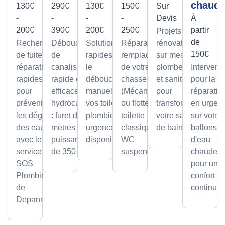
chaud
130€
290€
130€
150€
Sur
-
-
-
-
Devis
À
200€
390€
200€
250€
partir
Projets de
de
Recherche
Débouchage
Solutions
Réparation et
rénovation
150€
de fuite et
de
rapides pour
remplacement
sur mesure
réparation
canalisation
le
de votre
plomberie
Intervent
rapides
rapide et
débouchage
chasse d'eau
et sanitaire
pour la
pour
efficace par
manuel de
(Mécanisme
pour
réparatio
prévenir
hydrocurage
vos toilettes,
ou flotteur) sur
transformer
en urgen
les dégâts
: furet de 100
plombier en
toilette
votre salle
sur votre
des eaux
mètres et
urgence
classique ou
de bain.
ballons
avec le
puissance
disponible.
WC
d'eau
service
de 350 bars.
suspendu.
chaude,
SOS
pour un
Plombier
confort
de
continu.
Depanneo