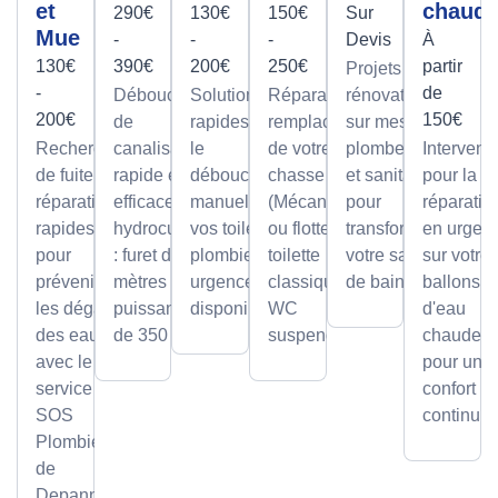
et
chaud
290€
130€
150€
Sur
Mue
-
-
-
Devis
À
130€
390€
200€
250€
partir
Projets de
-
de
Débouchage
Solutions
Réparation et
rénovation
200€
150€
de
rapides pour
remplacement
sur mesure
Recherche
canalisation
le
de votre
plomberie
Intervent
de fuite et
rapide et
débouchage
chasse d'eau
et sanitaire
pour la
réparation
efficace par
manuel de
(Mécanisme
pour
réparatio
rapides
hydrocurage
vos toilettes,
ou flotteur) sur
transformer
en urgen
pour
: furet de 100
plombier en
toilette
votre salle
sur votre
prévenir
mètres et
urgence
classique ou
de bain.
ballons
les dégâts
puissance
disponible.
WC
d'eau
des eaux
de 350 bars.
suspendu.
chaude,
avec le
pour un
service
confort
SOS
continu.
Plombier
de
Depanneo