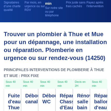
Signataires
Par mois, en
Prix juste sans
Payez après
min
d’une charte
urgence ou sur
frais cachés
l'intervention
Sur notre site
qualité
RDV
ou par
téléphone
Trouver un plombier à Thue et Mue
pour un dépannage, une installation
ou réparation. Plomberie en
urgence ou sur rendez-vous (14250)
PRINCIPALES INTERVENTIONS DE PLOMBERIE À THUE
ET MUE : PRIX FIXE
Sous 40
Sous 40
Sous 40
Sous 40
Devis en
Sous 40
min
min
min
min
2H
min
Fuite
Débouchage
Débouchage
Réparation
Rénovation
Répara
d'eau
canalisation
WC
Chasse
salle de
ballon
Thue
d'Eau
bain
d'eau