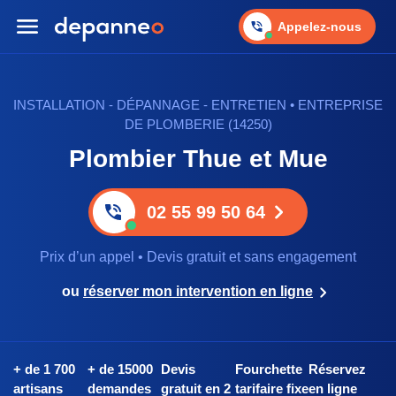
Appelez-nous
INSTALLATION - DÉPANNAGE - ENTRETIEN • ENTREPRISE
DE PLOMBERIE (14250)
Plombier Thue et Mue
02 55 99 50 64
Prix d’un appel • Devis gratuit et sans engagement
ou
réserver mon intervention en ligne
+ de 1 700
+ de 15000
Devis
Fourchette
Réservez
artisans
demandes
gratuit en 2
tarifaire fixe
en ligne