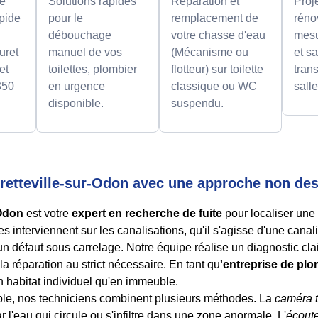
e
Solutions rapides
Réparation et
Proj
apide
pour le
remplacement de
réno
débouchage
votre chasse d'eau
mesu
uret
manuel de vos
(Mécanisme ou
et sa
et
toilettes, plombier
flotteur) sur toilette
tran
350
en urgence
classique ou WC
sall
disponible.
suspendu.
Bretteville-sur-Odon avec une approche non des
-Odon
est votre
expert en recherche de fuite
pour localiser une
s interviennent sur les canalisations, qu'il s'agisse d'une canali
 défaut sous carrelage. Notre équipe réalise un diagnostic clair
r la réparation au strict nécessaire. En tant qu
'entreprise de plo
 habitat individuel qu'en immeuble.
able, nos techniciens combinent plusieurs méthodes. La
caméra 
 l'eau qui circule ou s'infiltre dans une zone anormale. L'
écout