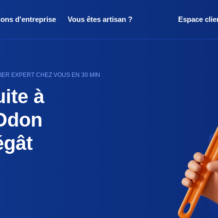
ions d'entreprise
Vous êtes artisan ?
Espace clie
IER EXPERT CHEZ VOUS EN 30 MIN
ite à
-Odon
égât