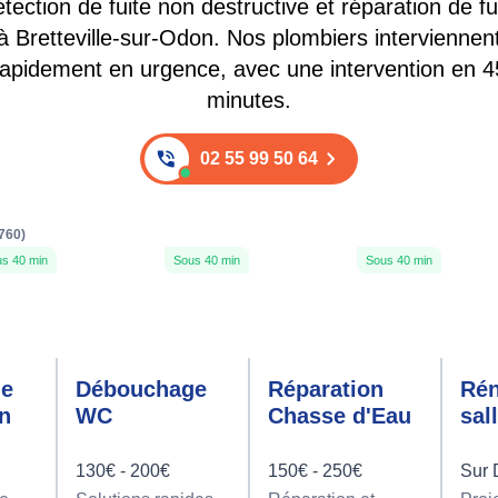
tection de fuite non destructive et réparation de fu
à Bretteville-sur-Odon. Nos plombiers interviennen
rapidement en urgence, avec une intervention en 4
minutes.
02 55 99 50 64
760)
s 40 min
Sous 40 min
Sous 40 min
ge
Débouchage
Réparation
Rén
on
WC
Chasse d'Eau
sal
130€ - 200€
150€ - 250€
Sur 