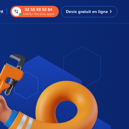
02 55 99 50 64
nt
Devis gratuit en ligne
24h/7j • Prix d’un appel