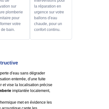
ets de
Interventions pour
vation sur
la réparation en
re plomberie
urgence sur votre
nitaire pour
ballons d'eau
sformer votre
chaude, pour un
e de bain.
confort continu.
tructive
 perte d'eau sans dégrader
sation enterrée, d'une fuite
 et vise la localisation précise
mberie
implantée localement,
thermique
met en évidence les
e acoustique
capte les