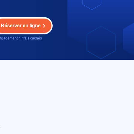
Réserver en ligne
gagement ni frais cachés
e
E