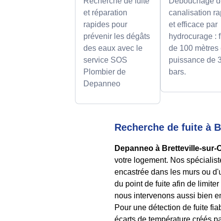
Recherche de fuite
Débouchage d
et réparation
canalisation r
rapides pour
et efficace par
prévenir les dégâts
hydrocurage : f
des eaux avec le
de 100 mètres 
service SOS
puissance de 
Plombier de
bars.
Depanneo
Recherche de fuite à 
Depanneo à Bretteville-sur
votre logement. Nos spécialiste
encastrée dans les murs ou d'un
du point de fuite afin de limite
nous intervenons aussi bien en
Pour une détection de fuite fi
écarts de température créés par