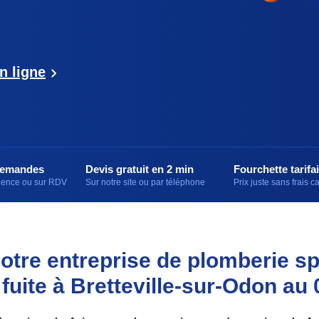
n ligne
demandes
Devis gratuit en 2 min
Fourchette tarifai
rgence ou sur RDV
Sur notre site ou par téléphone
Prix juste sans frais 
otre entreprise de plomberie sp
fuite à Bretteville-sur-Odon au 