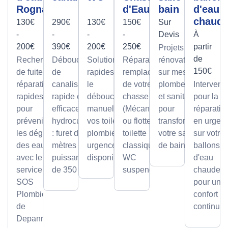
Rognac
d'Eau
bain
d'eau
chaud
130€
290€
130€
150€
Sur
-
-
-
-
Devis
À
200€
390€
200€
250€
partir
Projets de
de
Recherche
Débouchage
Solutions
Réparation et
rénovation
150€
de fuite et
de
rapides pour
remplacement
sur mesure
réparation
canalisation
le
de votre
plomberie
Intervent
rapides
rapide et
débouchage
chasse d'eau
et sanitaire
pour la
pour
efficace par
manuel de
(Mécanisme
pour
réparatio
prévenir
hydrocurage
vos toilettes,
ou flotteur) sur
transformer
en urgen
les dégâts
: furet de 100
plombier en
toilette
votre salle
sur votre
des eaux
mètres et
urgence
classique ou
de bain.
ballons
avec le
puissance
disponible.
WC
d'eau
service
de 350 bars.
suspendu.
chaude,
SOS
pour un
Plombier
confort
de
continu.
Depanneo