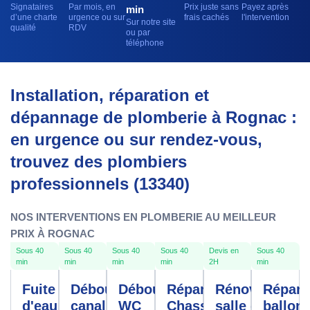
Signataires
Par mois, en
Prix juste sans
Payez après
min
d’une charte
urgence ou sur
frais cachés
l'intervention
Sur notre site
qualité
RDV
ou par
téléphone
Installation, réparation et
dépannage de plomberie à Rognac :
en urgence ou sur rendez-vous,
trouvez des plombiers
professionnels (13340)
NOS INTERVENTIONS EN PLOMBERIE AU MEILLEUR
PRIX À ROGNAC
Sous 40
Sous 40
Sous 40
Sous 40
Devis en
Sous 40
min
min
min
min
2H
min
Fuite
Débouchage
Débouchage
Réparation
Rénovation
Répara
d'eau
canalisation
WC
Chasse
salle de
ballon