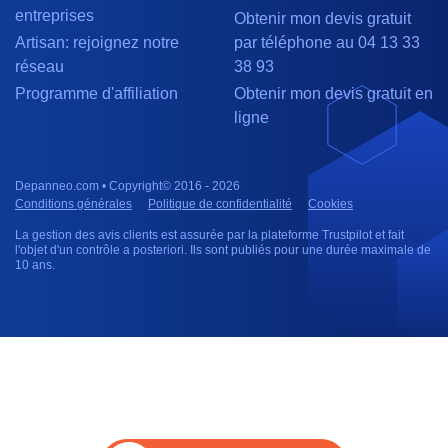
entreprises
Obtenir mon devis gratuit
Artisan: rejoignez notre
par téléphone au 04 13 33
réseau
38 93
Programme d'affiliation
Obtenir mon devis gratuit en
ligne
Depanneo.com • Copyright© 2016 - 2026
Conditions générales
Politique de confidentialité
Cookies
La gestion des avis clients est assurée par la plateforme Trustpilot et fait
l'objet d'un contrôle a posteriori. Ils sont publiés pour une durée maximale de
10 ans.