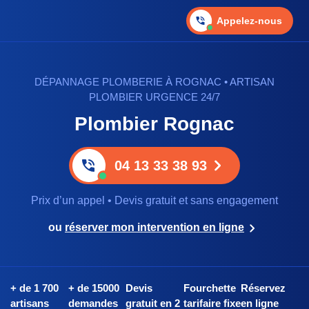
Appelez-nous
DÉPANNAGE PLOMBERIE À ROGNAC • ARTISAN
PLOMBIER URGENCE 24/7
Plombier Rognac
04 13 33 38 93
Prix d’un appel • Devis gratuit et sans engagement
ou
réserver mon intervention en ligne
+ de 1 700
+ de 15000
Devis
Fourchette
Réservez
artisans
demandes
gratuit en 2
tarifaire fixe
en ligne