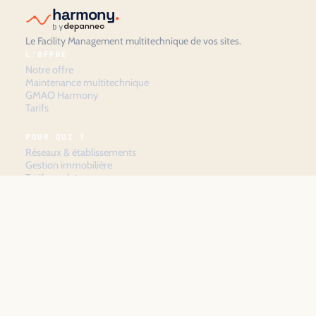
harmony
.
by
Le Facility Management multitechnique de vos sites.
L'OFFRE
Notre offre
Maintenance multitechnique
GMAO Harmony
Tarifs
POUR QUI ?
Réseaux & établissements
Gestion immobilière
Tarifs par lot
HARMONY
À propos
Ressources
Contact