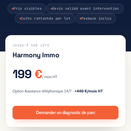
Prix visibles
Devis validé avant intervention
Coûts rattachés par lot
Payback inclus
JUSQU'À 500 LOTS
Harmony Immo
199
€
/ mois HT
Option Assistance téléphonique 24/7 ·
+449 €/mois HT
Demander un diagnostic de parc