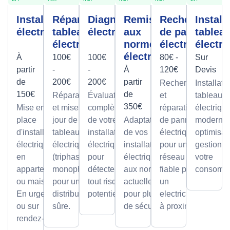
Installation
Réparation
Diagnostic
Remise
Recherche
Install
électrique
tableau
électrique
aux
de panne
tablea
électrique
normes
électrique
électri
électrique
À
100€
100€
80€ -
Sur
partir
-
-
À
120€
Devis
de
200€
200€
partir
Recherche
Installati
150€
de
Réparations
Évaluation
et
tableaux
350€
Mise en
et mises à
complète
réparation
électriqu
place
jour de
de votre
Adaptation
de pannes
modernes
d'installations
tableaux
installation
de vos
électriques
optimisan
électriques
électriques
électrique
installations
pour un
gestion d
en
(triphasé ou
pour
électriques
réseau
votre
appartement
monophasé)
détecter
aux normes
fiable par
consomma
ou maison.
pour une
tout risque
actuelles
un
En urgence
distribution
potentiel.
pour plus
electricien
ou sur
sûre.
de sécurité.
à proximité
rendez-vous