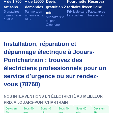
+ de 1 700
+ de 15000
Devis
Fourchette
Réservez
artisans
demandes
gratuit en 2
tarifaire fixe
en ligne
Signataires
Par mois, en
Prix juste sans
Payez après
min
d’une charte
urgence ou sur
frais cachés
l'intervention
Sur notre site
qualité
RDV
ou par
téléphone
Installation, réparation et
dépannage électrique à Jouars-
Pontchartrain : trouvez des
électriciens professionnels pour un
service d'urgence ou sur rendez-
vous (78760)
NOS INTERVENTIONS EN ÉLECTRICITÉ AU MEILLEUR
PRIX À JOUARS-PONTCHARTRAIN
Devis en
Sous 40
Sous 40
Sous 40
Sous 40
Devis en
2H
min
min
min
min
2H