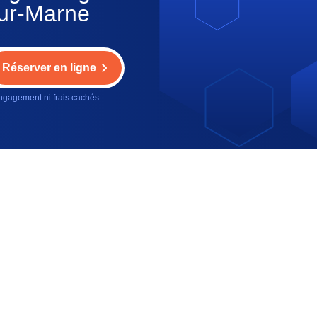
sur-Marne
Réserver en ligne
gagement ni frais cachés