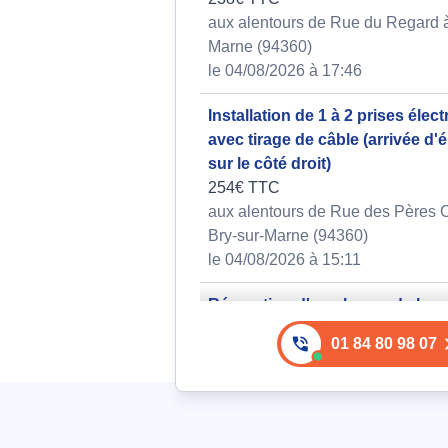
aux alentours de Rue du Regard à
Marne (94360)
le 04/08/2026 à 17:46
Installation de 1 à 2 prises élec
avec tirage de câble (arrivée d'él
sur le côté droit)
254€ TTC
aux alentours de Rue des Pères C
Bry-sur-Marne (94360)
le 04/08/2026 à 15:11
Réparation d'une lampe de bure
halogène traditionnel dysfonct
01 84 80 98 07
169€ TTC
aux alentours de Avenue des Frè
à Bry-sur-Marne (94360)
le 05/08/2026 à 13:27