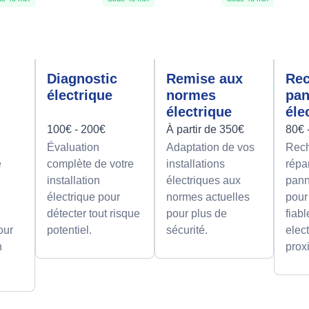
Diagnostic
Remise aux
Rec
électrique
normes
pa
électrique
éle
100€ - 200€
À partir de 350€
80€ 
Évaluation
Adaptation de vos
Rech
e
complète de votre
installations
répa
installation
électriques aux
pann
électrique pour
normes actuelles
pour
détecter tout risque
pour plus de
fiab
our
potentiel.
sécurité.
elect
n
prox