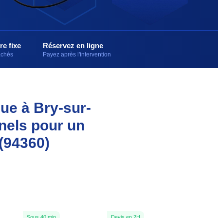
re fixe
Réservez en ligne
cachés
Payez après l'intervention
que à Bry-sur-
nnels pour un
(94360)
Sous 40 min
Devis en 2H