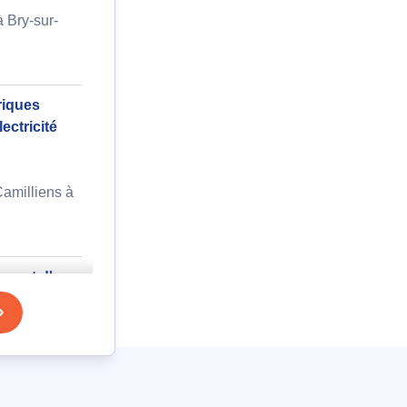
 Bry-sur-
triques
ectricité
amilliens à
au et d'un
ionnant
res Lumière