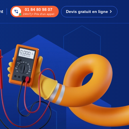
01 84 80 98 07
nt
Devis gratuit en ligne
24h/7j • Prix d’un appel