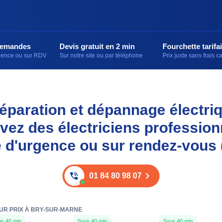
demandes
Devis gratuit en 2 min
Fourchette tarifai
rgence ou sur RDV
Sur notre site ou par téléphone
Prix juste sans frais 
 réparation et dépannage électri
vez des électriciens professio
e d'urgence ou sur rendez-vous 
01 84 80 98 07
EUR PRIX À BRY-SUR-MARNE
s 40 min
Sous 40 min
Sous 40 min