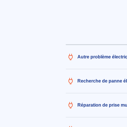
Installation de prise téléphoni
appartement sans prise existant
disponibles au-dessus de la po
d'entrée
260€ TTC
aux alentours de Quai Louis Ferbe
sur-Marne (94360)
le 04/08/2026 à 17:10
Autre problème électri
Recherche de panne él
Réparation de prise mu