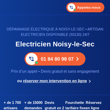
Appelez-nous
DÉPANNAGE ÉLECTRIQUE À NOISY-LE-SEC • ARTISAN
ELECTRICIEN DISPONIBLE (93130) 24/7
Electricien Noisy-le-Sec
01 84 80 98 07
Prix d’un appel • Devis gratuit et sans engagement
ou
réserver mon intervention en ligne
+ de 1 700
+ de 15000
Devis
Fourchette
Réservez
artisans
demandes
gratuit en 2
tarifaire fixe
en ligne