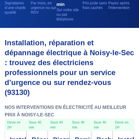
Signataires
Par mois, en
Prix juste sans
Payez après
min
d’une charte
urgence ou sur
frais cachés
l'intervention
Sur notre site
qualité
RDV
ou par
téléphone
Installation, réparation et
dépannage électrique à Noisy-le-Sec
: trouvez des électriciens
professionnels pour un service
d'urgence ou sur rendez-vous
(93130)
NOS INTERVENTIONS EN ÉLECTRICITÉ AU MEILLEUR
PRIX À NOISY-LE-SEC
Devis en
Sous 40
Sous 40
Sous 40
Sous 40
Devis en
2H
min
min
min
min
2H