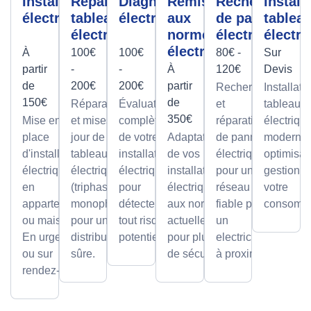
Installation
Réparation
Diagnostic
Remise
Recherche
Install
électrique
tableau
électrique
aux
de panne
tablea
électrique
normes
électrique
électri
électrique
À
100€
100€
80€ -
Sur
partir
-
-
À
120€
Devis
de
200€
200€
partir
Recherche
Installati
150€
de
Réparations
Évaluation
et
tableaux
350€
Mise en
et mises à
complète
réparation
électriqu
place
jour de
de votre
Adaptation
de pannes
modernes
d'installations
tableaux
installation
de vos
électriques
optimisan
électriques
électriques
électrique
installations
pour un
gestion d
en
(triphasé ou
pour
électriques
réseau
votre
appartement
monophasé)
détecter
aux normes
fiable par
consomma
ou maison.
pour une
tout risque
actuelles
un
En urgence
distribution
potentiel.
pour plus
electricien
ou sur
sûre.
de sécurité.
à proximité
rendez-vous