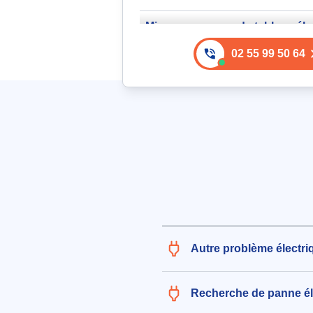
Mise aux normes de tableau éle
incluant remplacement par un t
02 55 99 50 64
rangées, installation de 8 fusibl
fusibles 16A, 1 fusible 32A, et 2
interrupteurs différentiels 45A, 
dépose de l'ancien tableau
215€ TTC
aux alentours de rue de l'Enclos 
(72000)
le 06/08/2026 à 21:51
Réinstallation de goulottes, r
de 6 prises électriques, rempla
2 interrupteurs et vérification de
Autre problème électri
connexion de terre
187€ TTC
aux alentours de rue Desportes à
Recherche de panne él
(72000)