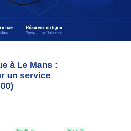
re fixe
Réservez en ligne
cachés
Payez après l'intervention
que à Le Mans :
r un service
000)
Sous 40 min
Devis en 2H