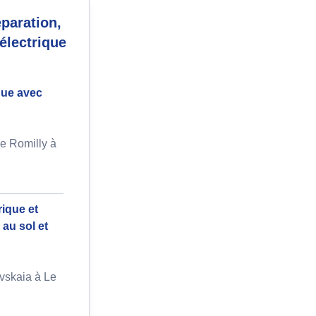
paration,
électrique
ique avec
e Romilly à
ique et
 au sol et
vskaia à Le