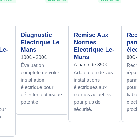
Diagnostic
Remise Aux
Rec
Electrique Le-
Normes
pa
Le-
Mans
Electrique Le-
éle
Mans
100€ - 200€
80€ 
À partir de 350€
Évaluation
Rech
complète de votre
Adaptation de vos
répa
e
installation
installations
pann
électrique pour
électriques aux
pour
détecter tout risque
normes actuelles
fiab
potentiel.
pour plus de
elect
our
sécurité.
prox
n