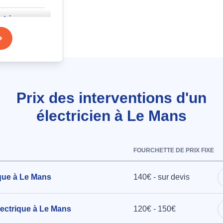
ctrique
ableau 3
es 10A, 3
plus
Prix des interventions d'un
à Le Mans
électricien à Le Mans
emplacement
FOURCHETTE DE PRIX FIXE
cement de
 la
que à Le Mans
140€ - sur devis
 Le Mans
ectrique à Le Mans
120€ - 150€