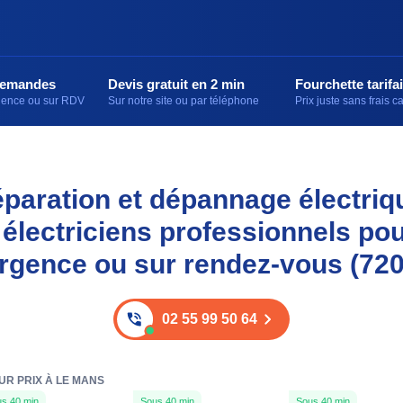
demandes
Devis gratuit en 2 min
Fourchette tarifai
rgence ou sur RDV
Sur notre site ou par téléphone
Prix juste sans frais 
réparation et dépannage électri
 électriciens professionnels pou
rgence ou sur rendez-vous (72
02 55 99 50 64
UR PRIX À LE MANS
s 40 min
Sous 40 min
Sous 40 min