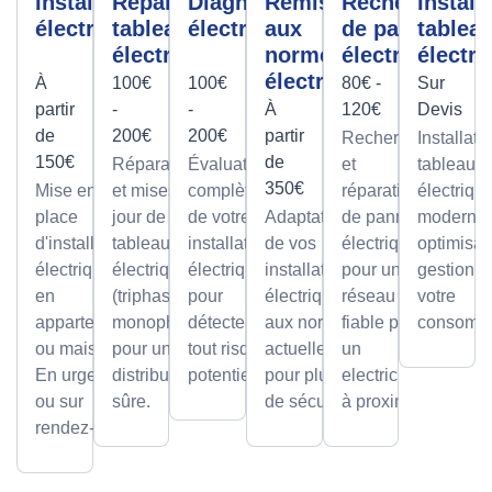
Installation
Réparation
Diagnostic
Remise
Recherche
Install
électrique
tableau
électrique
aux
de panne
tablea
électrique
normes
électrique
électri
électrique
À
100€
100€
80€ -
Sur
partir
-
-
À
120€
Devis
de
200€
200€
partir
Recherche
Installati
150€
de
Réparations
Évaluation
et
tableaux
350€
Mise en
et mises à
complète
réparation
électriqu
place
jour de
de votre
Adaptation
de pannes
modernes
d'installations
tableaux
installation
de vos
électriques
optimisan
électriques
électriques
électrique
installations
pour un
gestion d
en
(triphasé ou
pour
électriques
réseau
votre
appartement
monophasé)
détecter
aux normes
fiable par
consomma
ou maison.
pour une
tout risque
actuelles
un
En urgence
distribution
potentiel.
pour plus
electricien
ou sur
sûre.
de sécurité.
à proximité
rendez-vous