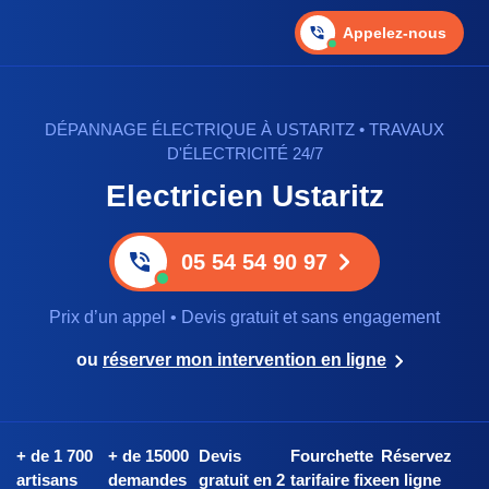
Appelez-nous
DÉPANNAGE ÉLECTRIQUE À USTARITZ • TRAVAUX
D'ÉLECTRICITÉ 24/7
Electricien Ustaritz
05 54 54 90 97
Prix d’un appel • Devis gratuit et sans engagement
ou
réserver mon intervention en ligne
+ de 1 700
+ de 15000
Devis
Fourchette
Réservez
artisans
demandes
gratuit en 2
tarifaire fixe
en ligne