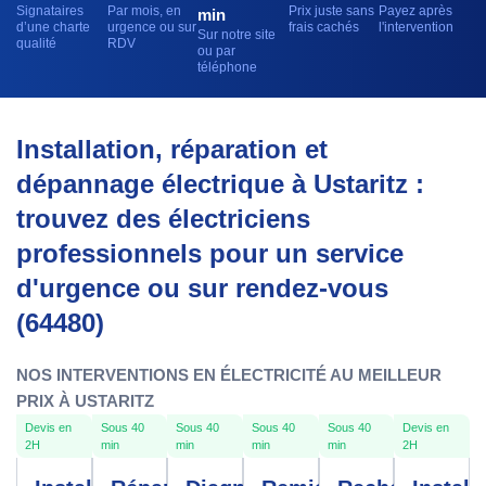
Signataires
Par mois, en
Prix juste sans
Payez après
min
d’une charte
urgence ou sur
frais cachés
l'intervention
Sur notre site
qualité
RDV
ou par
téléphone
Installation, réparation et
dépannage électrique à Ustaritz :
trouvez des électriciens
professionnels pour un service
d'urgence ou sur rendez-vous
(64480)
NOS INTERVENTIONS EN ÉLECTRICITÉ AU MEILLEUR
PRIX À USTARITZ
Devis en
Sous 40
Sous 40
Sous 40
Sous 40
Devis en
2H
min
min
min
min
2H