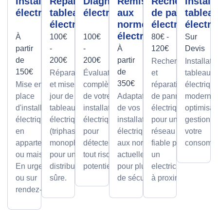
Installation
Réparation
Diagnostic
Remise
Recherche
Install
électrique
tableau
électrique
aux
de panne
tablea
électrique
normes
électrique
électri
électrique
À
100€
100€
80€ -
Sur
partir
-
-
À
120€
Devis
de
200€
200€
partir
Recherche
Installati
150€
de
Réparations
Évaluation
et
tableaux
350€
Mise en
et mises à
complète
réparation
électriqu
place
jour de
de votre
Adaptation
de pannes
modernes
d'installations
tableaux
installation
de vos
électriques
optimisan
électriques
électriques
électrique
installations
pour un
gestion d
en
(triphasé ou
pour
électriques
réseau
votre
appartement
monophasé)
détecter
aux normes
fiable par
consomma
ou maison.
pour une
tout risque
actuelles
un
En urgence
distribution
potentiel.
pour plus
electricien
ou sur
sûre.
de sécurité.
à proximité
rendez-vous