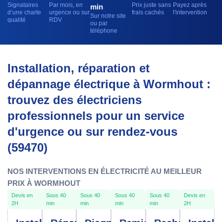
Signataires
Par mois, en
Prix juste sans
Payez après
min
d’une charte
urgence ou sur
frais cachés
l'intervention
Sur notre site
qualité
RDV
ou par
téléphone
Installation, réparation et
dépannage électrique à Wormhout :
trouvez des électriciens
professionnels pour un service
d'urgence ou sur rendez-vous
(59470)
NOS INTERVENTIONS EN ÉLECTRICITÉ AU MEILLEUR
PRIX À WORMHOUT
Devis en
Sous 40
Sous 40
Sous 40
Sous 40
Devis en
2H
min
min
min
min
2H