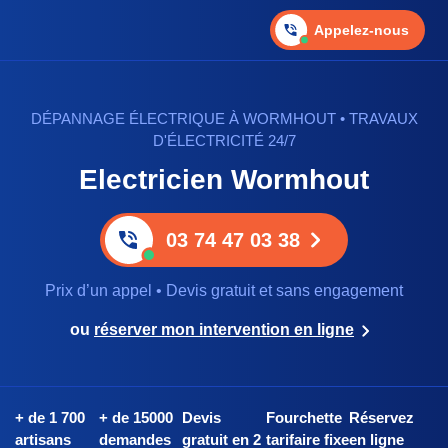
Appelez-nous
DÉPANNAGE ÉLECTRIQUE À WORMHOUT • TRAVAUX
D'ÉLECTRICITÉ 24/7
Electricien Wormhout
03 74 47 03 38
Prix d’un appel • Devis gratuit et sans engagement
ou
réserver mon intervention en ligne
+ de 1 700
+ de 15000
Devis
Fourchette
Réservez
artisans
demandes
gratuit en 2
tarifaire fixe
en ligne