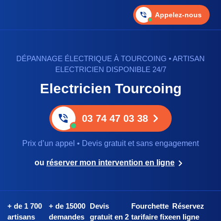
Appelez-nous
DÉPANNAGE ÉLECTRIQUE À TOURCOING • ARTISAN
ELECTRICIEN DISPONIBLE 24/7
Electricien Tourcoing
03 74 47 03 38
Prix d’un appel • Devis gratuit et sans engagement
ou
réserver mon intervention en ligne
+ de 1 700
+ de 15000
Devis
Fourchette
Réservez
artisans
demandes
gratuit en 2
tarifaire fixe
en ligne