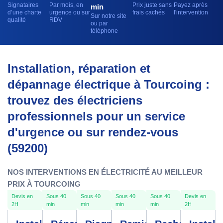
Signataires
Par mois, en
Prix juste sans
Payez après
min
d’une charte
urgence ou sur
frais cachés
l'intervention
Sur notre site
qualité
RDV
ou par
téléphone
Installation, réparation et
dépannage électrique à Tourcoing :
trouvez des électriciens
professionnels pour un service
d'urgence ou sur rendez-vous
(59200)
NOS INTERVENTIONS EN ÉLECTRICITÉ AU MEILLEUR
PRIX À TOURCOING
Devis en
Sous 40
Sous 40
Sous 40
Sous 40
Devis en
2H
min
min
min
min
2H