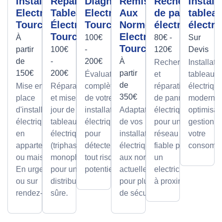
Installation
Réparation
Diagnostic
Remise
Recherche
Install
Electrique
Tableau
Electrique
Aux
de panne
tablea
Tourcoing
Électrique
Tourcoing
Normes
électrique
électri
Tourcoing
Electrique
À
100€
80€ -
Sur
Tourcoing
partir
100€
-
120€
Devis
de
-
200€
À
Recherche
Installati
150€
200€
partir
Évaluation
et
tableaux
de
Mise en
Réparations
complète
réparation
électriqu
350€
place
et mises à
de votre
de pannes
modernes
d'installations
jour de
installation
Adaptation
électriques
optimisan
électriques
tableaux
électrique
de vos
pour un
gestion d
en
électriques
pour
installations
réseau
votre
appartement
(triphasé ou
détecter
électriques
fiable par
consomma
ou maison.
monophasé)
tout risque
aux normes
un
En urgence
pour une
potentiel.
actuelles
electricien
ou sur
distribution
pour plus
à proximité
rendez-vous
sûre.
de sécurité.