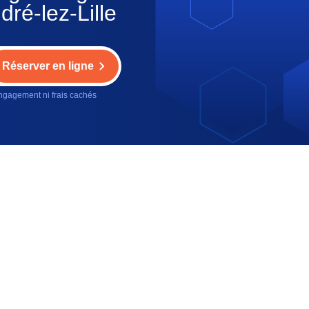
dré-lez-Lille
Réserver en ligne
gagement ni frais cachés