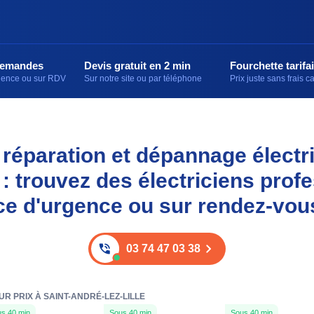
demandes
Devis gratuit en 2 min
Fourchette tarifai
rgence ou sur RDV
Sur notre site ou par téléphone
Prix juste sans frais 
, réparation et dépannage électr
 : trouvez des électriciens prof
ce d'urgence ou sur rendez-vou
03 74 47 03 38
UR PRIX À SAINT-ANDRÉ-LEZ-LILLE
s 40 min
Sous 40 min
Sous 40 min