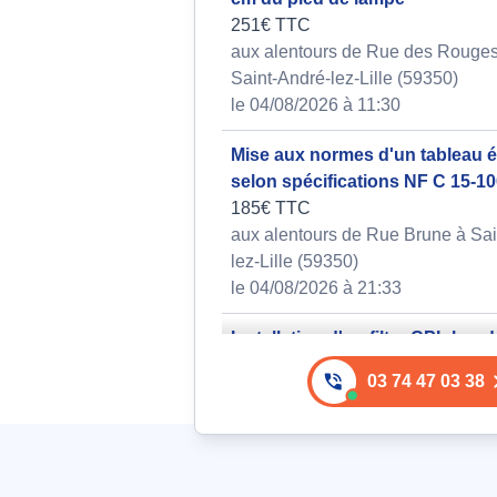
251€ TTC
aux alentours de Rue des Rouge
Saint-André-lez-Lille (59350)
le 04/08/2026 à 11:30
Mise aux normes d'un tableau é
selon spécifications NF C 15-10
185€ TTC
aux alentours de Rue Brune à Sai
lez-Lille (59350)
le 04/08/2026 à 21:33
Installation d'un filtre CPL band
CENELEC A pour compteur Lin
03 74 47 03 38
Polier ou équivalent disponible
ou autres grossistes
144€ TTC
aux alentours de Rue Varlet à Sai