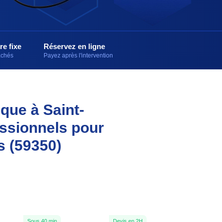
re fixe
Réservez en ligne
cachés
Payez après l'intervention
ique à Saint-
essionnels pour
s (59350)
Sous 40 min
Devis en 2H