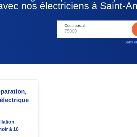
vec nos électriciens à Saint-An
Code postal:
Sans en
paration,
électrique
llation
noir à 10