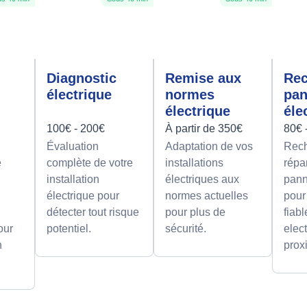
Diagnostic
Remise aux
Rec
électrique
normes
pa
électrique
éle
100€ - 200€
À partir de 350€
80€ 
Évaluation
Adaptation de vos
Rech
e
complète de votre
installations
répa
installation
électriques aux
pann
électrique pour
normes actuelles
pour
détecter tout risque
pour plus de
fiab
our
potentiel.
sécurité.
elect
n
prox