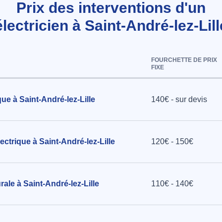
Prix des interventions d'un
électricien à Saint-André-lez-Lill
iture)
chal De
FOURCHETTE DE PRIX
FIXE
ez-Lille
ue à Saint-André-lez-Lille
140€ - sur devis
teur mural
opin à
ctrique à Saint-André-lez-Lille
120€ - 150€
ale à Saint-André-lez-Lille
110€ - 140€
s : Hauteur
le de bain