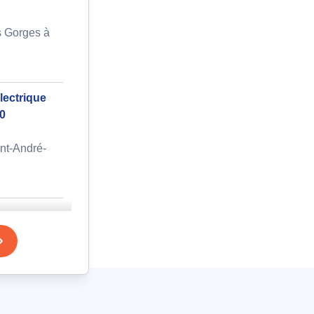
s Gorges à
lectrique
0
nt-André-
e
ky, marque
 chez Rexel
nt-André-