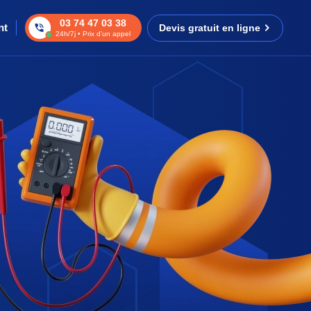
03 74 47 03 38
nt
Devis gratuit en ligne
24h/7j • Prix d’un appel