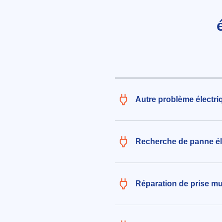
lez-Lille (59350)
le 06/08/2026 à 18:24
Pose d'un luminaire (hors fourn
32€ TTC
aux alentours de Avenue du Maré
Lattre De Tassigny à Saint-André-l
(59350)
le 07/08/2026 à 12:27
Autre problème électriq
Installation d'interrupteur varia
174€ TTC
aux alentours de Rue Frédéric Ch
Recherche de panne éle
Saint-André-lez-Lille (59350)
le 07/08/2026 à 10:58
Réparation de prise mur
Installation de quatre luminaire
de 4 mètres pour salon, plus sal
et couloir
124€ TTC