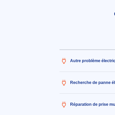
223€ TTC
aux alentours de Impasse Peyrier
Livrade-sur-Lot (47110)
le 04/08/2026 à 17:31
Remplacement de câble et insta
d'une douille avec interrupteur 
cm du pied de lampe
161€ TTC
aux alentours de Route de Lablasi
Autre problème électri
Livrade-sur-Lot (47110)
le 05/08/2026 à 12:50
Recherche de panne éle
Réparation de prise mu