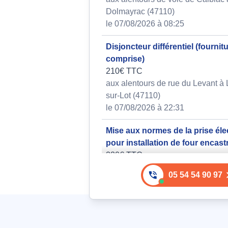
Dolmayrac (47110)
le 07/08/2026 à 08:25
Disjoncteur différentiel (fournit
comprise)
210€ TTC
aux alentours de rue du Levant à
sur-Lot (47110)
le 07/08/2026 à 22:31
Mise aux normes de la prise éle
pour installation de four encast
230€ TTC
aux alentours de l'homme del bos
05 54 54 90 97
Dolmayrac (47110)
le 05/08/2026 à 23:20
Installation de 4 sonnettes, 4 m
lumineuses et une prise de cou