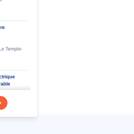
ure
 Le Temple-
ctrique
rable
c bas à
inuteries
rant