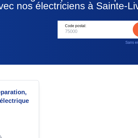
vec nos électriciens à Sainte-Li
Code postal:
Sans en
paration,
électrique
à