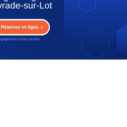
vrade-sur-Lot
Réserver en ligne
gagement ni frais cachés