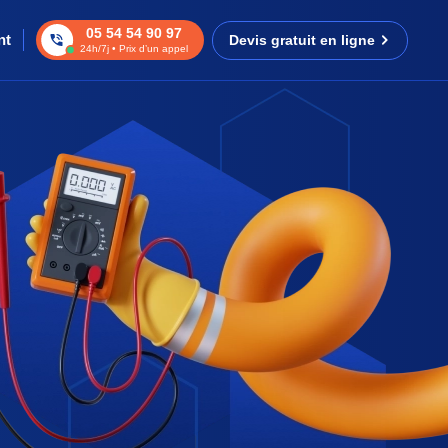
05 54 54 90 97
nt
Devis gratuit en ligne
24h/7j • Prix d’un appel