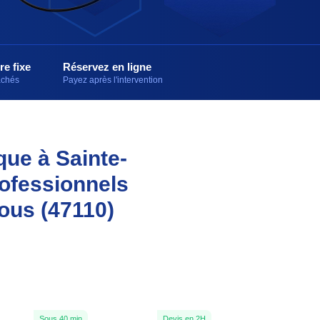
re fixe
Réservez en ligne
cachés
Payez après l'intervention
que à Sainte-
rofessionnels
ous (47110)
Sous 40 min
Devis en 2H