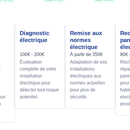
Diagnostic
Remise aux
Rec
électrique
normes
pa
électrique
éle
100€ - 200€
À partir de 350€
80€ 
Évaluation
Adaptation de vos
Rech
e
complète de votre
installations
répa
installation
électriques aux
pann
électrique pour
normes actuelles
pour
détecter tout risque
pour plus de
fiab
our
potentiel.
sécurité.
elect
n
prox