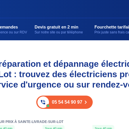
demandes
Devis gratuit en 2 min
Fourchette tarifai
rgence ou sur RDV
Sur notre site ou par téléphone
Prix juste sans frais 
, réparation et dépannage électri
Lot : trouvez des électriciens p
rvice d'urgence ou sur rendez-v
05 54 54 90 97
UR PRIX À SAINTE-LIVRADE-SUR-LOT
s 40 min
Sous 40 min
Sous 40 min