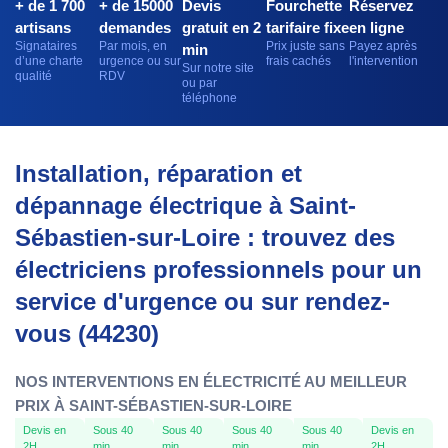
+ de 1 700
+ de 15000
Devis
Fourchette
Réservez
artisans
demandes
gratuit en 2
tarifaire fixe
en ligne
Signataires
Par mois, en
Prix juste sans
Payez après
min
d’une charte
urgence ou sur
frais cachés
l'intervention
Sur notre site
qualité
RDV
ou par
téléphone
Installation, réparation et
dépannage électrique à Saint-
Sébastien-sur-Loire : trouvez des
électriciens professionnels pour un
service d'urgence ou sur rendez-
vous (44230)
NOS INTERVENTIONS EN ÉLECTRICITÉ AU MEILLEUR
PRIX À SAINT-SÉBASTIEN-SUR-LOIRE
Devis en
Sous 40
Sous 40
Sous 40
Sous 40
Devis en
2H
min
min
min
min
2H