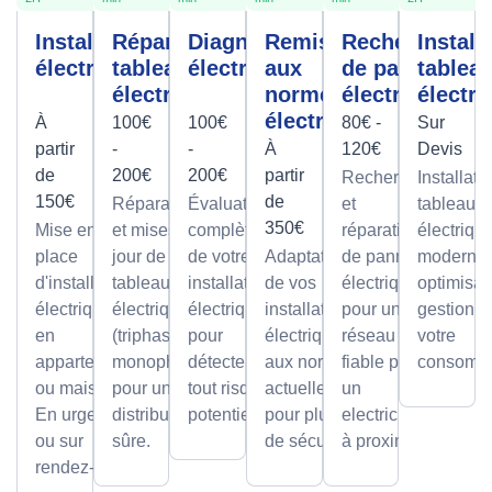
Installation
Réparation
Diagnostic
Remise
Recherche
Install
électrique
tableau
électrique
aux
de panne
tablea
électrique
normes
électrique
électri
électrique
À
100€
100€
80€ -
Sur
partir
-
-
À
120€
Devis
de
200€
200€
partir
Recherche
Installati
150€
de
Réparations
Évaluation
et
tableaux
350€
Mise en
et mises à
complète
réparation
électriqu
place
jour de
de votre
Adaptation
de pannes
modernes
d'installations
tableaux
installation
de vos
électriques
optimisan
électriques
électriques
électrique
installations
pour un
gestion d
en
(triphasé ou
pour
électriques
réseau
votre
appartement
monophasé)
détecter
aux normes
fiable par
consomma
ou maison.
pour une
tout risque
actuelles
un
En urgence
distribution
potentiel.
pour plus
electricien
ou sur
sûre.
de sécurité.
à proximité
rendez-vous