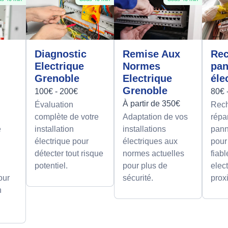
Diagnostic
Remise Aux
Rec
Electrique
Normes
pa
Grenoble
Electrique
éle
Grenoble
100€ - 200€
80€ 
À partir de 350€
Évaluation
Rech
complète de votre
Adaptation de vos
répa
e
installation
installations
pann
électrique pour
électriques aux
pour
détecter tout risque
normes actuelles
fiab
potentiel.
pour plus de
elect
our
sécurité.
prox
n