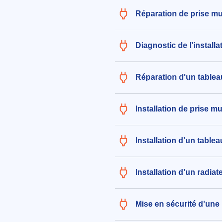
Mise aux normes de tableau éle
Réparation de prise mu
incluant remplacement par un t
rangées, installation de 8 fusibl
fusibles 16A, 1 fusible 32A, et 2
Diagnostic de l'install
interrupteurs différentiels 45A, 
dépose de l'ancien tableau
214€ TTC
Réparation d'un tablea
aux alentours de Rue de Londres
(38000)
Installation de prise m
le 05/08/2026 à 18:26
Installation de prise de télévisi
Installation d'un table
(coaxiale)
117€ TTC
aux alentours de Avenue Saint R
Installation d'un radia
Grenoble (38000)
le 03/08/2026 à 11:37
Mise en sécurité d'une 