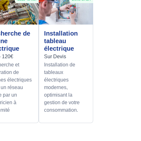
herche de
Installation
nne
tableau
ctrique
électrique
- 120€
Sur Devis
erche et
Installation de
ration de
tableaux
es électriques
électriques
 un réseau
modernes,
le par un
optimisant la
ricien à
gestion de votre
imité
consommation.