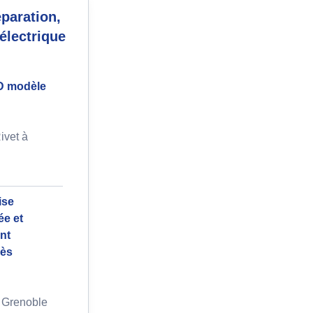
paration,
électrique
ED modèle
ivet à
ise
ée et
nt
rès
 Grenoble