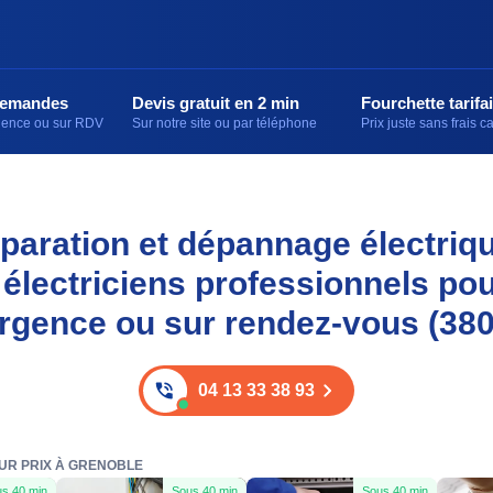
demandes
Devis gratuit en 2 min
Fourchette tarifai
rgence ou sur RDV
Sur notre site ou par téléphone
Prix juste sans frais 
réparation et dépannage électriq
 électriciens professionnels pou
rgence ou sur rendez-vous (38
04 13 33 38 93
EUR PRIX À GRENOBLE
s 40 min
Sous 40 min
Sous 40 min