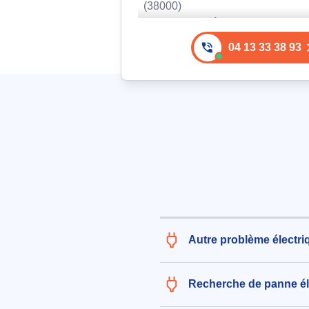
(38000)
le 06/08/2026 à 14:04
04 13 33 38 93
Installation d'alimentation élect
four depuis prise 20A sous pla
cuisson avec goulotte, longueu
5m
135€ TTC
aux alentours de Chemin Saint J
Grenoble (38000)
le 05/08/2026 à 08:48
Remplacement du digicode déf
pour portail coulissant métalliq
220€ TTC
Autre problème électri
aux alentours de Rue du 140ème R
Grenoble (38000)
le 03/08/2026 à 12:00
Recherche de panne él