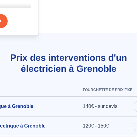
rique pour
ques de
r environ
Prix des interventions d'un
ean à
électricien à Grenoble
ectueux
FOURCHETTE DE PRIX FIXE
ue
que à Grenoble
140€ - sur devis
.I.A. à
ectrique à Grenoble
120€ - 150€