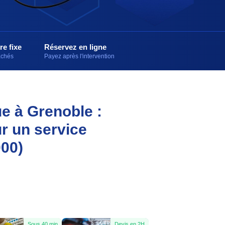
re fixe
Réservez en ligne
cachés
Payez après l'intervention
ue à Grenoble :
r un service
000)
Sous 40 min
Devis en 2H