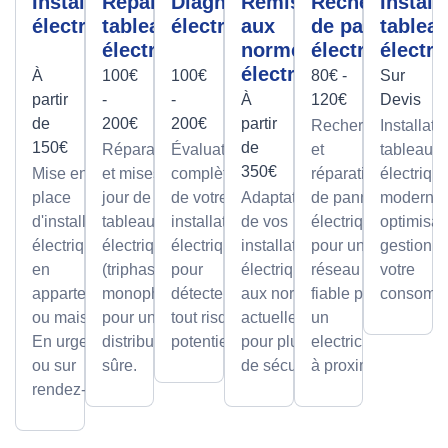
Installation
Réparation
Diagnostic
Remise
Recherche
Install
électrique
tableau
électrique
aux
de panne
tablea
électrique
normes
électrique
électri
électrique
À
100€
100€
80€ -
Sur
partir
-
-
À
120€
Devis
de
200€
200€
partir
Recherche
Installati
150€
de
Réparations
Évaluation
et
tableaux
350€
Mise en
et mises à
complète
réparation
électriqu
place
jour de
de votre
Adaptation
de pannes
modernes
d'installations
tableaux
installation
de vos
électriques
optimisan
électriques
électriques
électrique
installations
pour un
gestion d
en
(triphasé ou
pour
électriques
réseau
votre
appartement
monophasé)
détecter
aux normes
fiable par
consomma
ou maison.
pour une
tout risque
actuelles
un
En urgence
distribution
potentiel.
pour plus
electricien
ou sur
sûre.
de sécurité.
à proximité
rendez-vous