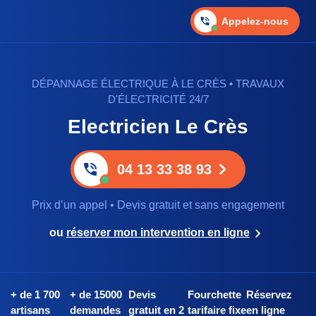
Appelez-nous
DÉPANNAGE ÉLECTRIQUE À LE CRÈS • TRAVAUX
D'ÉLECTRICITÉ 24/7
Electricien Le Crès
04 13 33 38 93
Prix d’un appel • Devis gratuit et sans engagement
ou
réserver mon intervention en ligne
+ de 1 700
+ de 15000
Devis
Fourchette
Réservez
artisans
demandes
gratuit en 2
tarifaire fixe
en ligne