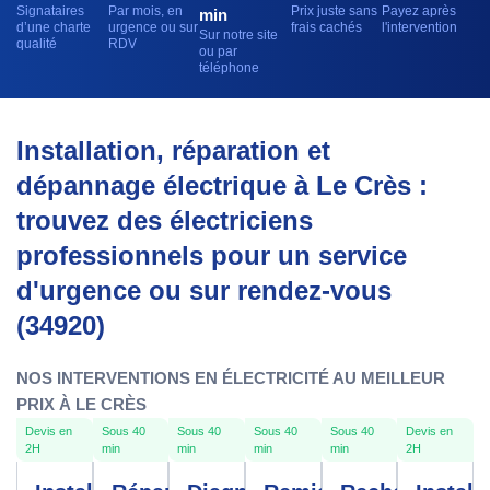
Signataires
Par mois, en
Prix juste sans
Payez après
min
d’une charte
urgence ou sur
frais cachés
l'intervention
Sur notre site
qualité
RDV
ou par
téléphone
Installation, réparation et
dépannage électrique à Le Crès :
trouvez des électriciens
professionnels pour un service
d'urgence ou sur rendez-vous
(34920)
NOS INTERVENTIONS EN ÉLECTRICITÉ AU MEILLEUR
PRIX À LE CRÈS
Devis en
Sous 40
Sous 40
Sous 40
Sous 40
Devis en
2H
min
min
min
min
2H